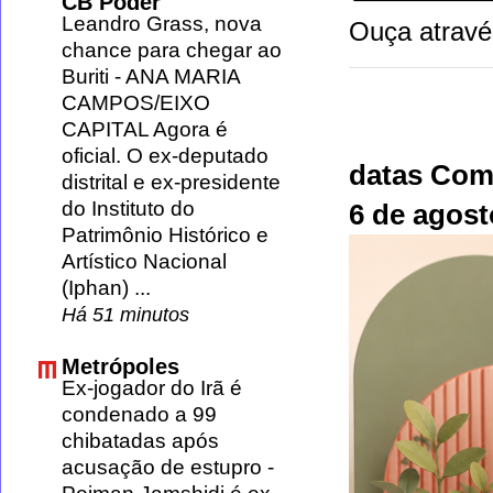
CB Poder
Leandro Grass, nova
Ouça atravé
chance para chegar ao
Buriti
-
ANA MARIA
CAMPOS/EIXO
CAPITAL Agora é
oficial. O ex-deputado
datas Com
distrital e ex-presidente
do Instituto do
6 de agos
Patrimônio Histórico e
Artístico Nacional
(Iphan) ...
Há 51 minutos
Metrópoles
Ex-jogador do Irã é
condenado a 99
chibatadas após
acusação de estupro
-