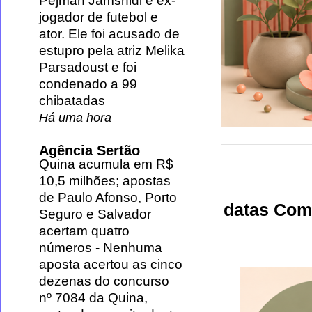
Pejman Jamshidi é ex-
jogador de futebol e
ator. Ele foi acusado de
estupro pela atriz Melika
Parsadoust e foi
condenado a 99
chibatadas
Há uma hora
Agência Sertão
Quina acumula em R$
10,5 milhões; apostas
de Paulo Afonso, Porto
datas Com
Seguro e Salvador
acertam quatro
números
-
Nenhuma
aposta acertou as cinco
dezenas do concurso
nº 7084 da Quina,