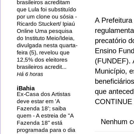
brasileiros acreditam
que Lula foi substituído
por um clone ou sósia
-
A
Prefeitura
Ricardo Stuckert/ Ipiaú
regulamenta 
Online Uma pesquisa
do Instituto Meio/Ideia,
precatório 
divulgada nesta quarta-
Ensino Fund
feira (5), revelou que
12,5% dos eleitores
(
FUNDEF
).
brasileiros acredit...
Município
, 
Há 6 horas
beneficiário
iBahia
que anteced
Ex-Casa dos Artistas
CONTINUE
deve estar em 'A
Fazenda 18'; saiba
quem
-
A estreia de "A
Nenhum c
Fazenda 18" está
programada para o dia