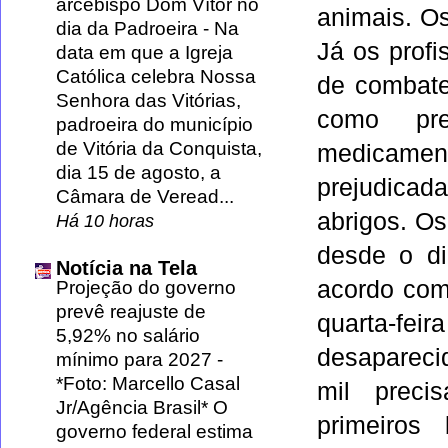
arcebispo Dom Vítor no
animais. Os
dia da Padroeira
-
Na
Já os prof
data em que a Igreja
Católica celebra Nossa
de combate
Senhora das Vitórias,
como pre
padroeira do município
de Vitória da Conquista,
medicamen
dia 15 de agosto, a
prejudicad
Câmara de Veread...
abrigos. O
Há 10 horas
desde o di
Notícia na Tela
acordo com 
Projeção do governo
prevê reajuste de
quarta-fe
5,92% no salário
desaparecid
mínimo para 2027
-
*Foto: Marcello Casal
mil preci
Jr/Agência Brasil* O
primeiros
governo federal estima