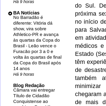
Há 9 horas
do Sul. D
BA Notícias
próxima sex
No Barradão é
no início 
diferente: Vitória dá
show, vira sobre
para Salva
Athletico-PR e avança
em ativida
às quartas da Copa do
médicos e 
Brasil
-
Leão vence o
Furacão por 3 a 0 e
Estado (Se
volta às quartas de final
têm experi
da Copa do Brasil após
14 anos
de desastr
Há 9 horas
também at
Blog Redação
minimizar
Câmara vai entregar
chegaram a
Título de Cidadão
Conquistense ao
de mais d