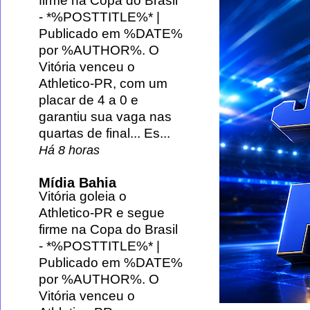
firme na Copa do Brasil
-
*%POSTTITLE%* |
Publicado em %DATE%
por %AUTHOR%. O
Vitória venceu o
Athletico-PR, com um
placar de 4 a 0 e
garantiu sua vaga nas
quartas de final... Es...
Há 8 horas
Mídia Bahia
Vitória goleia o
Athletico-PR e segue
firme na Copa do Brasil
-
*%POSTTITLE%* |
Publicado em %DATE%
por %AUTHOR%. O
Vitória venceu o