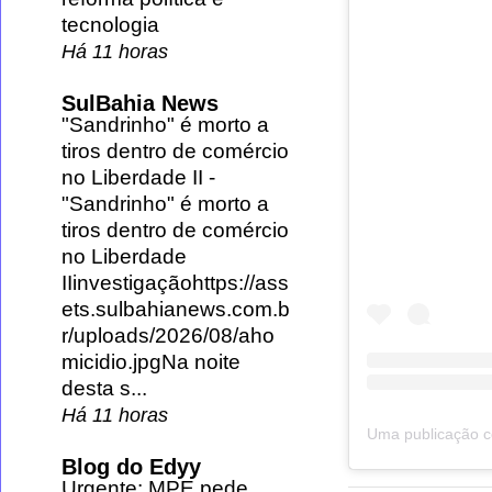
tecnologia
Há 11 horas
SulBahia News
"Sandrinho" é morto a
tiros dentro de comércio
no Liberdade II
-
"Sandrinho" é morto a
tiros dentro de comércio
no Liberdade
IIinvestigaçãohttps://ass
ets.sulbahianews.com.b
r/uploads/2026/08/aho
micidio.jpgNa noite
desta s...
Há 11 horas
Blog do Edyy
Urgente: MPE pede