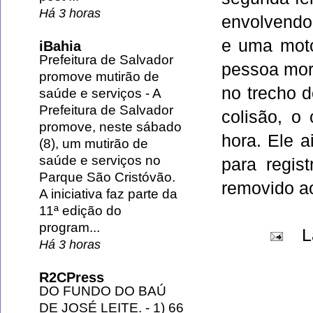
Há 3 horas
envolvendo
e uma mot
iBahia
Prefeitura de Salvador
pessoa mor
promove mutirão de
no trecho 
saúde e serviços
-
A
Prefeitura de Salvador
colisão, o
promove, neste sábado
hora. Ele a
(8), um mutirão de
saúde e serviços no
para regis
Parque São Cristóvão.
removido ao
A iniciativa faz parte da
11ª edição do
program...
L
Há 3 horas
R2CPress
DO FUNDO DO BAÚ
DE JOSÉ LEITE.
-
1) 66