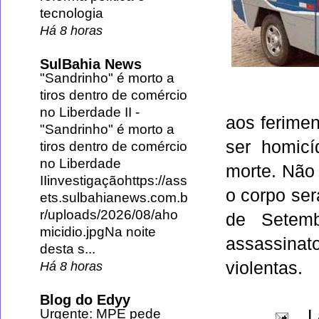
tecnologia
Há 8 horas
SulBahia News
"Sandrinho" é morto a
tiros dentro de comércio
no Liberdade II
-
aos ferimen
"Sandrinho" é morto a
ser homicí
tiros dentro de comércio
no Liberdade
morte. Não
IIinvestigaçãohttps://ass
o corpo ser
ets.sulbahianews.com.b
r/uploads/2026/08/aho
de Setemb
micidio.jpgNa noite
assassina
desta s...
violentas.
Há 8 horas
Blog do Edyy
L
Urgente: MPE pede