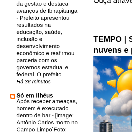
Ouça atravé
da gestão e destaca
avanços de Ibirapitanga
-
Prefeito apresentou
resultados na
educação, saúde,
TEMPO | S
inclusão e
desenvolvimento
nuvens e 
econômico e reafirmou
parceria com os
governos estadual e
federal. O prefeito...
Há 36 minutos
Só em Ilhéus
Após receber ameaças,
homem é executado
dentro de bar
-
[image:
Antônio Carlos morto no
Campo Limpo]Foto: