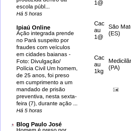
1@
escola públ...
Há 5 horas
Cac
São Mat
Ipiaú Online
au
(ES)
Ação integrada prende
1@
no Pará suspeito por
fraudes com veículos
em cidades baianas
-
Cac
Medicilâ
Foto: Divulgação/
au
(PA)
Polícia Civil Um homem,
1kg
de 25 anos, foi preso
em cumprimento a um
mandado de prisão
preventiva, nesta sexta-
feira (7), durante ação ...
Há 5 horas
Blog Paulo José
Homem é preso por