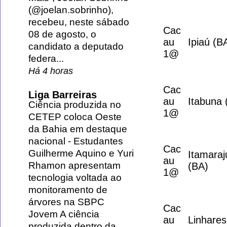
(@joelan.sobrinho),
recebeu, neste sábado
Cac
08 de agosto, o
au
Ipiaú (B
candidato a deputado
1@
federa...
Há 4 horas
Cac
Liga Barreiras
au
Itabuna 
Ciência produzida no
1@
CETEP coloca Oeste
da Bahia em destaque
nacional
-
Estudantes
Cac
Guilherme Aquino e Yuri
Itamaraj
au
Rhamon apresentam
(BA)
1@
tecnologia voltada ao
monitoramento de
árvores na SBPC
Cac
Jovem A ciência
au
Linhares
produzida dentro da