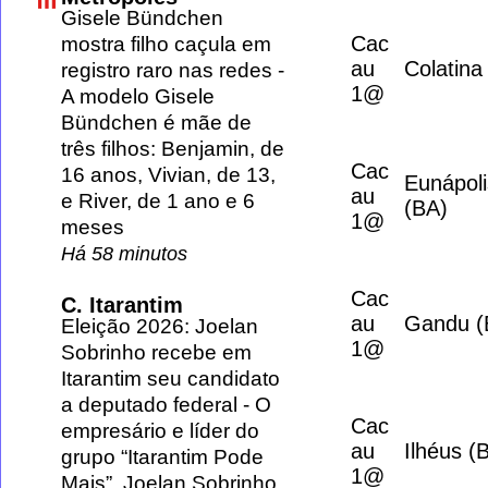
Gisele Bündchen
Cac
mostra filho caçula em
au
Colatina
registro raro nas redes
-
1@
A modelo Gisele
Bündchen é mãe de
três filhos: Benjamin, de
Cac
16 anos, Vivian, de 13,
Eunápoli
au
e River, de 1 ano e 6
(BA)
1@
meses
Há 58 minutos
Cac
C. Itarantim
au
Gandu (
Eleição 2026: Joelan
1@
Sobrinho recebe em
Itarantim seu candidato
a deputado federal
-
O
Cac
empresário e líder do
au
Ilhéus (
grupo “Itarantim Pode
1@
Mais”, Joelan Sobrinho