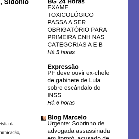
BG 24 Horas
, Sidônio
EXAME
TOXICOLÓGICO
PASSA A SER
OBRIGATÓRIO PARA
PRIMEIRA CNH NAS
CATEGORIAS A E B
Há 5 horas
Expressão
PF deve ouvir ex-chefe
de gabinete de Lula
sobre escândalo do
INSS
Há 6 horas
Blog Marcelo
Urgente: Sobrinho de
isita da
advogada assassinada
omunicação,
em Itororó, acusado de