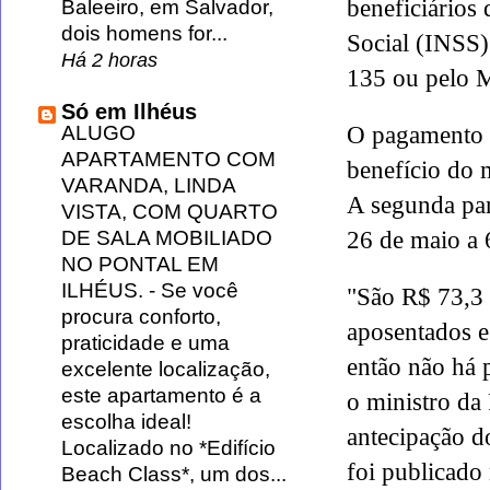
beneficiários 
Baleeiro, em Salvador,
dois homens for...
Social (INSS)
Há 2 horas
135 ou pelo M
Só em Ilhéus
ALUGO
O pagamento d
APARTAMENTO COM
benefício do m
VARANDA, LINDA
A segunda par
VISTA, COM QUARTO
DE SALA MOBILIADO
26 de maio a 
NO PONTAL EM
ILHÉUS.
-
Se você
"São R$ 73,3 
procura conforto,
aposentados e
praticidade e uma
então não há 
excelente localização,
este apartamento é a
o ministro da 
escolha ideal!
antecipação do
Localizado no *Edifício
foi publicado 
Beach Class*, um dos...