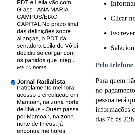
PDT e Leila vão com
Informar
Grass
-
ANA MARIA
CAMPOS/EIXO
Clicar n
CAPITAL No prazo final
das definições sobre
Escrever
alianças, o PDT da
senadora Leila do Vôlei
Selecion
decidiu se coligar com
os partidos que integ...
Pelo telefone
Há 10 horas
Para quem não
Jornal Radialista
Patrolamento melhora
no pagamento 
acesso e circulação em
pessoa terá q
Mamoan, na zona norte
informações c
de Ilhéus
-
Quem passa
por Mamoan, na zona
das 7h às 22h
norte de Ilhéus, já
encontra melhores