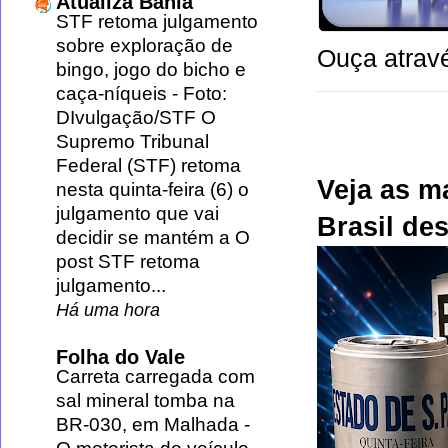
Atualiza Bahia
STF retoma julgamento
sobre exploração de
Ouça atravé
bingo, jogo do bicho e
caça-níqueis
-
Foto:
DIvulgação/STF O
Supremo Tribunal
Federal (STF) retoma
Veja as m
nesta quinta-feira (6) o
julgamento que vai
Brasil des
decidir se mantém a O
post STF retoma
julgamento...
Há uma hora
Folha do Vale
Carreta carregada com
sal mineral tomba na
BR-030, em Malhada
-