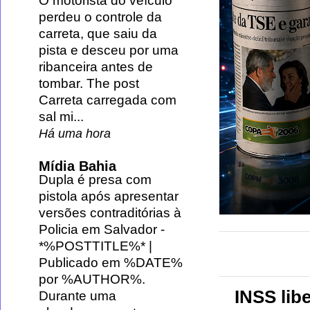
O motorista do veículo
perdeu o controle da
carreta, que saiu da
pista e desceu por uma
ribanceira antes de
tombar. The post
Carreta carregada com
sal mi...
Há uma hora
Mídia Bahia
Dupla é presa com
pistola após apresentar
versões contraditórias à
Policia em Salvador
-
*%POSTTITLE%* |
Publicado em %DATE%
por %AUTHOR%.
INSS lib
Durante uma