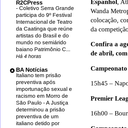
Espanhol
, At
R2CPress
-
Coletivo Serra Grande
Wanda Metropo
participa do 9º Festival
colocação, co
Internacional de Teatro
da Caatinga que reúne
da competiçã
artistas do Brasil e do
mundo no semiárido
Confira a age
baiano Patrimônio C...
de abril, com
Há 4 horas
Campeonato 
BA Notícias
Italiano tem prisão
preventiva após
15h45 – Napo
importunação sexual e
racismo em Morro de
Premier Lea
São Paulo
-
A Justiça
determinou a prisão
16h00 – Bour
preventiva de um
italiano detido por