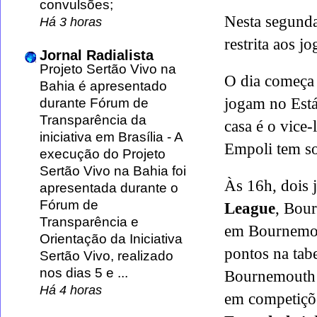
convulsões;
Nesta segunda-
Há 3 horas
restrita aos j
Jornal Radialista
Projeto Sertão Vivo na
O dia começa
Bahia é apresentado
jogam no Est
durante Fórum de
Transparência da
casa é o vice
iniciativa em Brasília
-
A
Empoli tem so
execução do Projeto
Sertão Vivo na Bahia foi
Às 16h, dois 
apresentada durante o
Fórum de
League
, Bour
Transparência e
em Bournemout
Orientação da Iniciativa
pontos na tab
Sertão Vivo, realizado
nos dias 5 e ...
Bournemouth t
Há 4 horas
em competiçõ