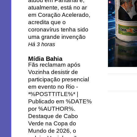
atuou em Pantanal e,
atualmente, está no ar
em Coração Acelerado,
acredita que o
coronavírus tenha sido
uma grande invenção
Há 3 horas
Mídia Bahia
Fãs reclamam após
Vozinha desistir de
participação presencial
em evento no Rio
-
*%POSTTITLE%* |
Publicado em %DATE%
por %AUTHOR%.
Destaque de Cabo
Verde na Copa do
Mundo de 2026, o