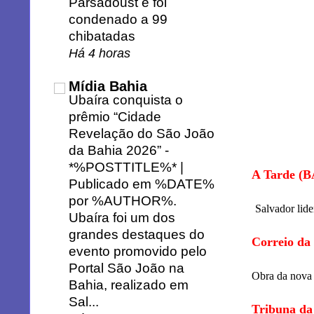
Parsadoust e foi
condenado a 99
chibatadas
Há 4 horas
Mídia Bahia
Ubaíra conquista o
prêmio “Cidade
Revelação do São João
da Bahia 2026”
-
*%POSTTITLE%* |
A Tarde (B
Publicado em %DATE%
por %AUTHOR%.
Salvador lid
Ubaíra foi um dos
grandes destaques do
Correio da
evento promovido pelo
Portal São João na
Obra da nova 
Bahia, realizado em
Sal...
Tribuna da