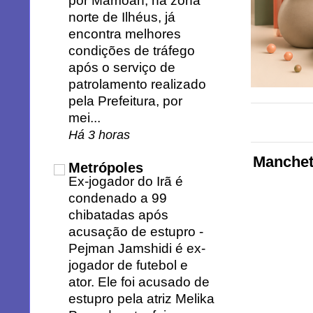
por Mamoan, na zona
norte de Ilhéus, já
encontra melhores
condições de tráfego
após o serviço de
patrolamento realizado
pela Prefeitura, por
mei...
Há 3 horas
Manchete
Metrópoles
Ex-jogador do Irã é
condenado a 99
chibatadas após
acusação de estupro
-
Pejman Jamshidi é ex-
jogador de futebol e
ator. Ele foi acusado de
estupro pela atriz Melika