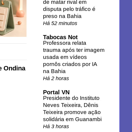
de matar rival em
disputa pelo tráfico é
preso na Bahia
Há 52 minutos
Tabocas Not
Professora relata
trauma após ter imagem
usada em vídeos
pornôs criados por IA
e Ondina
na Bahia
Há 2 horas
Portal VN
Presidente do Instituto
Neves Teixeira, Dênis
Teixeira promove ação
solidária em Guanambi
Há 3 horas