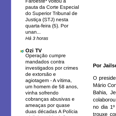
Faroeste* voltou à
pauta da Corte Especial
do Superior Tribunal de
Justiça (STJ) nesta
quarta-feira (5). Por
unan...
Há 3 horas
Ozi TV
Operação cumpre
mandados contra
Por Jail
investigados por crimes
de extorsão e
O preside
agiotagem
-
A vítima,
Mário Con
um homem de 58 anos,
Bahia, J
vinha sofrendo
cobranças abusivas e
colaborou
ameaças por quase
no dia 1º
duas décadas A Polícia
trouxe co