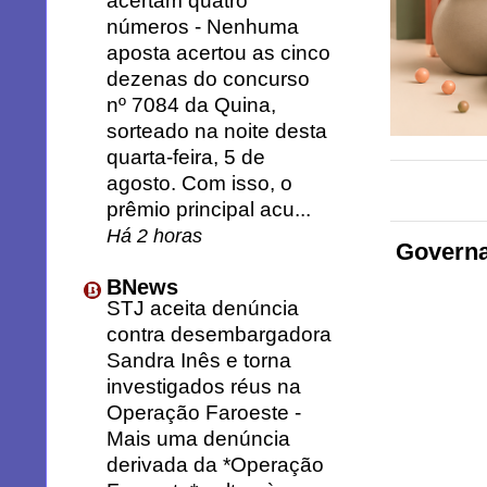
acertam quatro
números
-
Nenhuma
aposta acertou as cinco
dezenas do concurso
nº 7084 da Quina,
sorteado na noite desta
quarta-feira, 5 de
agosto. Com isso, o
prêmio principal acu...
Há 2 horas
Governa
BNews
STJ aceita denúncia
contra desembargadora
Sandra Inês e torna
investigados réus na
Operação Faroeste
-
Mais uma denúncia
derivada da *Operação