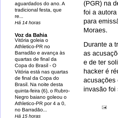
(PGR) na d
aguardados do ano. A
tradicional festa, que
foi a autor
re...
para emiss
Há 14 horas
Moraes.
Voz da Bahia
Vitória goleia o
Durante a 
Athletico-PR no
as acusaçõ
Barradão e avança às
quartas de final da
e de ter so
Copa do Brasil
-
O
hacker é ré
Vitória está nas quartas
de final da Copa do
acusações c
Brasil. Na noite desta
invasão foi 
quinta-feira (6), o Rubro-
Negro baiano goleou o
Athletico-PR por 4 a 0,
no Barradão...
Há 15 horas