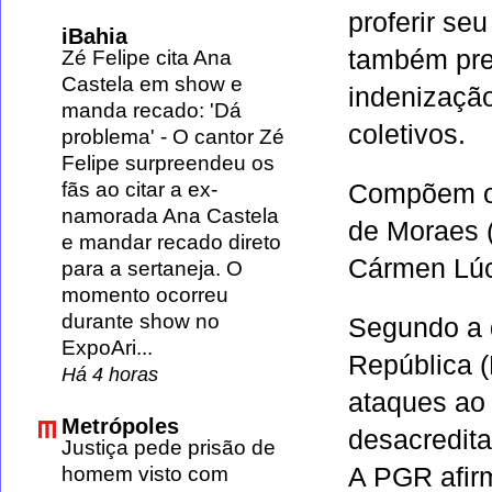
proferir seu
iBahia
também pre
Zé Felipe cita Ana
Castela em show e
indenização
manda recado: 'Dá
coletivos.
problema'
-
O cantor Zé
Felipe surpreendeu os
fãs ao citar a ex-
Compõem o 
namorada Ana Castela
de Moraes
(
e mandar recado direto
Cármen Lúc
para a sertaneja. O
momento ocorreu
durante show no
Segundo a 
ExpoAri...
República (
Há 4 horas
ataques ao
Metrópoles
desacredita
Justiça pede prisão de
homem visto com
A PGR afirm