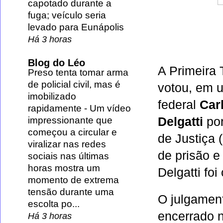
capotado durante a
fuga; veículo seria
levado para Eunápolis
Há 3 horas
Blog do Léo
A Primeira
Preso tenta tomar arma
de policial civil, mas é
votou, em 
imobilizado
federal
Carl
rapidamente
-
Um vídeo
impressionante que
Delgatti
por
começou a circular e
de Justiça 
viralizar nas redes
de prisão e
sociais nas últimas
horas mostra um
Delgatti fo
momento de extrema
tensão durante uma
O julgament
escolta po...
encerrado n
Há 3 horas