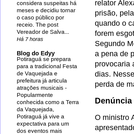
relator Ale
considera suspeitas há
meses e decidiu tornar
prisão, pel
o caso público por
quando o ca
receio. The post
Vereador de Salva...
forem esgot
Há 7 horas
Segundo Mo
a pena de p
Blog do Edyy
Potiraguá se prepara
provocaria 
para a tradicional Festa
dias. Nesse
de Vaquejada e
prefeitura já articula
perda de m
atrações musicais
-
Popularmente
Denúncia
conhecida como a Terra
da Vaquejada,
Potiraguá já vive a
O ministro 
expectativa para um
apresentado
dos eventos mais