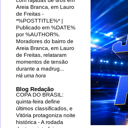
com rajadas de tiros em
Areia Branca, em Lauro
de Freitas
-
*%POSTTITLE%* |
Publicado em %DATE%
por %AUTHOR%.
Moradores do bairro de
Areia Branca, em Lauro
de Freitas, relataram
momentos de tensão
durante a madrug...
Há uma hora
Blog Redação
COPA DO BRASIL:
quinta-feira define
últimos classificados, e
Vitória protagoniza noite
histórica
-
A rodada