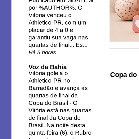
Publicado em %DATE%
por %AUTHOR%. O
Vitória venceu o
Athletico-PR, com um
placar de 4 a 0 e
garantiu sua vaga nas
quartas de final... Es...
Há 5 horas
Voz da Bahia
Vitória goleia o
Copa do 
Athletico-PR no
Barradão e avança às
quartas de final da
Copa do Brasil
-
O
Vitória está nas quartas
de final da Copa do
Brasil. Na noite desta
quinta-feira (6), o Rubro-