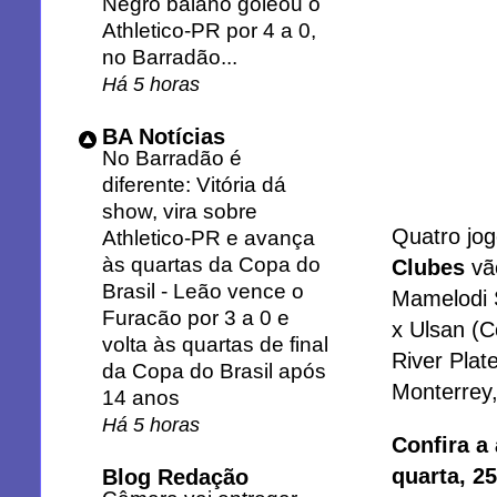
Negro baiano goleou o
Athletico-PR por 4 a 0,
no Barradão...
Há 5 horas
BA Notícias
No Barradão é
diferente: Vitória dá
show, vira sobre
Quatro jog
Athletico-PR e avança
às quartas da Copa do
Clubes
vã
Brasil
-
Leão vence o
Mamelodi 
Furacão por 3 a 0 e
x Ulsan (C
volta às quartas de final
River Plat
da Copa do Brasil após
Monterrey,
14 anos
Há 5 horas
Confira a
quarta, 2
Blog Redação