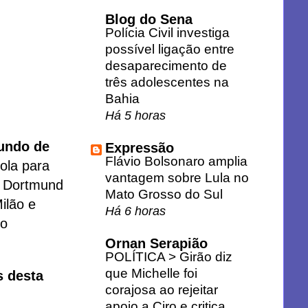
Blog do Sena
Polícia Civil investiga
possível ligação entre
desaparecimento de
três adolescentes na
Bahia
Há 5 horas
undo de
Expressão
Flávio Bolsonaro amplia
rola para
vantagem sobre Lula no
a Dortmund
Mato Grosso do Sul
ilão e
Há 6 horas
 o
Ornan Serapião
POLÍTICA > Girão diz
que Michelle foi
s desta
corajosa ao rejeitar
apoio a Ciro e critica