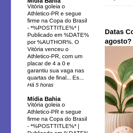
Mídia Bahia
Vitória goleia o
Athletico-PR e segue
firme na Copa do Brasil
-
*%POSTTITLE%* |
Datas Co
Publicado em %DATE%
agosto?
por %AUTHOR%. O
Vitória venceu o
Athletico-PR, com um
placar de 4 a 0 e
garantiu sua vaga nas
quartas de final... Es...
Há 5 horas
Mídia Bahia
Vitória goleia o
Athletico-PR e segue
firme na Copa do Brasil
-
*%POSTTITLE%* |