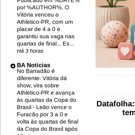
Publicado em %DATE%
por %AUTHOR%. O
Vitória venceu o
Athletico-PR, com um
placar de 4 a 0 e
garantiu sua vaga nas
quartas de final... Es...
Há 3 horas
BA Notícias
No Barradão é
diferente: Vitória dá
show, vira sobre
Athletico-PR e avança
às quartas da Copa do
Datafolha:
Brasil
-
Leão vence o
tem
Furacão por 3 a 0 e
volta às quartas de final
da Copa do Brasil após