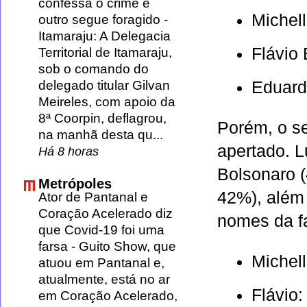
confessa o crime e
Michel
outro segue foragido
-
Itamaraju: A Delegacia
Flávio
Territorial de Itamaraju,
sob o comando do
Eduard
delegado titular Gilvan
Meireles, com apoio da
8ª Coorpin, deflagrou,
Porém, o s
na manhã desta qu...
apertado. L
Há 8 horas
Bolsonaro 
Metrópoles
42%), além 
Ator de Pantanal e
Coração Acelerado diz
nomes da fa
que Covid-19 foi uma
farsa
-
Guito Show, que
Michel
atuou em Pantanal e,
atualmente, está no ar
Flávio
em Coração Acelerado,