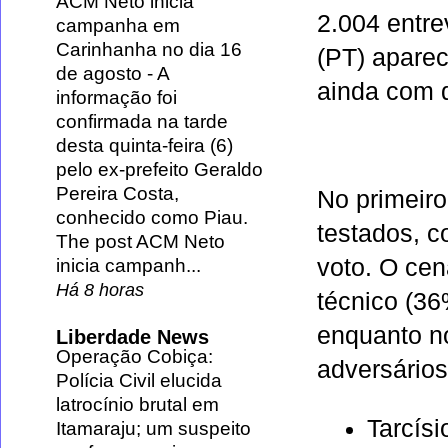
ACM Neto inicia
2.004 entre
campanha em
Carinhanha no dia 16
(PT) aparec
de agosto
-
A
ainda com 
informação foi
confirmada na tarde
desta quinta-feira (6)
pelo ex-prefeito Geraldo
Pereira Costa,
No primeiro
conhecido como Piau.
testados, 
The post ACM Neto
voto. O ce
inicia campanh...
Há 8 horas
técnico (3
enquanto n
Liberdade News
Operação Cobiça:
adversários
Polícia Civil elucida
latrocínio brutal em
Tarcís
Itamaraju; um suspeito