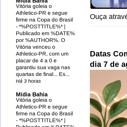
Mídia Bahia
Vitória goleia o
Athletico-PR e segue
Ouça atravé
firme na Copa do Brasil
-
*%POSTTITLE%* |
Publicado em %DATE%
por %AUTHOR%. O
Vitória venceu o
Datas Co
Athletico-PR, com um
placar de 4 a 0 e
dia 7 de 
garantiu sua vaga nas
quartas de final... Es...
Há 3 horas
Mídia Bahia
Vitória goleia o
Athletico-PR e segue
firme na Copa do Brasil
-
*%POSTTITLE%* |