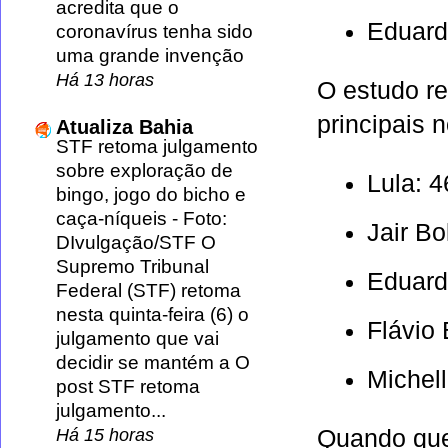
acredita que o
Eduard
coronavírus tenha sido
uma grande invenção
Há 13 horas
O estudo re
principais 
Atualiza Bahia
STF retoma julgamento
sobre exploração de
Lula: 
bingo, jogo do bicho e
caça-níqueis
-
Foto:
Jair B
DIvulgação/STF O
Supremo Tribunal
Eduard
Federal (STF) retoma
nesta quinta-feira (6) o
Flávio
julgamento que vai
decidir se mantém a O
Michel
post STF retoma
julgamento...
Quando que
Há 15 horas