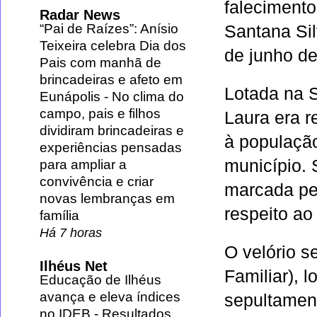
falecimento
Radar News
“Pai de Raízes”: Anísio
Santana Sil
Teixeira celebra Dia dos
de junho de
Pais com manhã de
brincadeiras e afeto em
Lotada na S
Eunápolis
-
No clima do
campo, pais e filhos
Laura era 
dividiram brincadeiras e
à população
experiências pensadas
município. 
para ampliar a
convivência e criar
marcada pel
novas lembranças em
respeito ao
família
Há 7 horas
O velório s
Ilhéus Net
Familiar), l
Educação de Ilhéus
avança e eleva índices
sepultament
no IDEB
-
Resultados