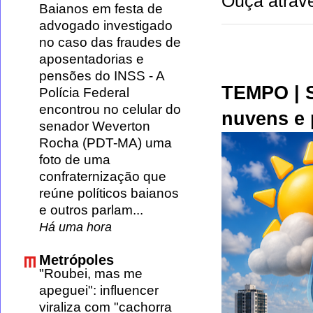
Ouça atravé
Baianos em festa de
advogado investigado
no caso das fraudes de
aposentadorias e
pensões do INSS
-
A
TEMPO | S
Polícia Federal
encontrou no celular do
nuvens e 
senador Weverton
Rocha (PDT-MA) uma
foto de uma
confraternização que
reúne políticos baianos
e outros parlam...
Há uma hora
Metrópoles
"Roubei, mas me
apeguei": influencer
viraliza com "cachorra