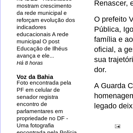
Renascer, e
mostram crescimento
da rede municipal e
O prefeito 
reforçam evolução dos
indicadores
Pública, Ig
educacionais A rede
família e a
municipal O post
oficial, a 
Educação de Ilhéus
avança e ele...
sua trajetó
Há 8 horas
dor.
Voz da Bahia
Foto encontrada pela
A Guarda Ci
PF em celular de
homenagem 
senador registra
encontro de
legado dei
parlamentares em
propriedade no DF
-
Uma fotografia
encontrada pela Polícia