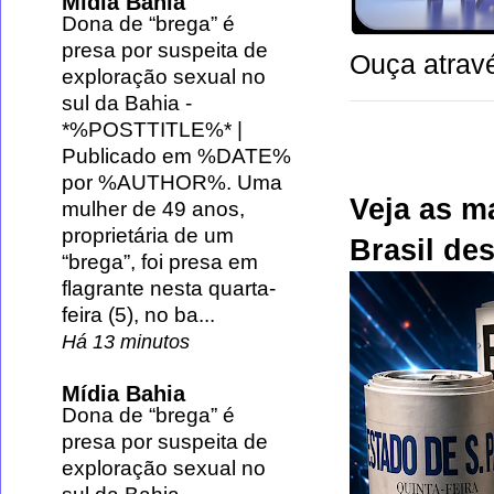
Mídia Bahia
Dona de “brega” é
presa por suspeita de
Ouça atravé
exploração sexual no
sul da Bahia
-
*%POSTTITLE%* |
Publicado em %DATE%
por %AUTHOR%. Uma
Veja as m
mulher de 49 anos,
proprietária de um
Brasil des
“brega”, foi presa em
flagrante nesta quarta-
feira (5), no ba...
Há 13 minutos
Mídia Bahia
Dona de “brega” é
presa por suspeita de
exploração sexual no