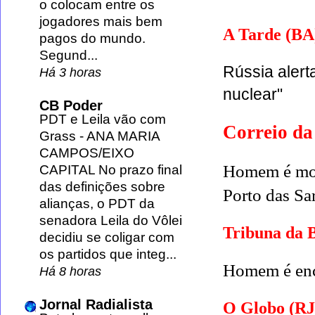
o colocam entre os
jogadores mais bem
A Tarde (BA
pagos do mundo.
Segund...
Rússia alert
Há 3 horas
nuclear"
CB Poder
PDT e Leila vão com
Correio da
Grass
-
ANA MARIA
CAMPOS/EIXO
Homem é mort
CAPITAL No prazo final
das definições sobre
Porto das Sa
alianças, o PDT da
senadora Leila do Vôlei
Tribuna da 
decidiu se coligar com
os partidos que integ...
Homem é enco
Há 8 horas
Jornal Radialista
O Globo (RJ