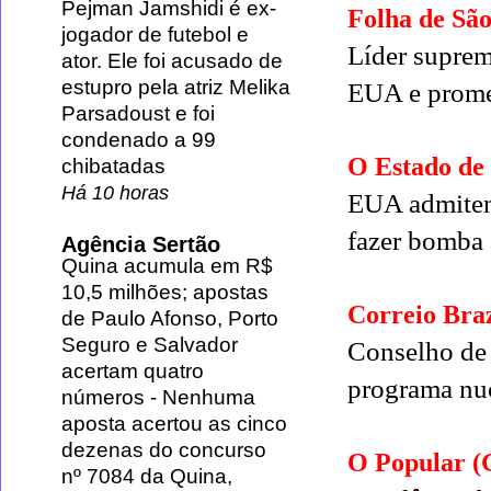
Pejman Jamshidi é ex-
Folha de Sã
jogador de futebol e
Líder suprem
ator. Ele foi acusado de
estupro pela atriz Melika
EUA e promet
Parsadoust e foi
condenado a 99
O Estado de
chibatadas
Há 10 horas
EUA admitem 
fazer bomba
Agência Sertão
Quina acumula em R$
10,5 milhões; apostas
Correio Braz
de Paulo Afonso, Porto
Seguro e Salvador
Conselho de
acertam quatro
programa nu
números
-
Nenhuma
aposta acertou as cinco
dezenas do concurso
O Popular 
nº 7084 da Quina,