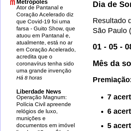
Metrópoles
Dia de So
Ator de Pantanal e
Coração Acelerado diz
Resultado 
que Covid-19 foi uma
farsa
-
Guito Show, que
São Paulo (
atuou em Pantanal e,
atualmente, está no ar
01 - 05 - 0
em Coração Acelerado,
acredita que o
Mês da so
coronavírus tenha sido
uma grande invenção
Há 8 horas
Premiação
Liberdade News
7 acer
Operação Magnum:
Polícia Civil apreende
6 acer
relógios de luxo,
munições e
5 acer
documentos em imóvel