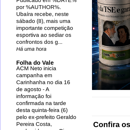
Publicado em %DATE%
por %AUTHOR%.
Ubaíra recebe, neste
sábado (8), mais uma
importante competição
esportiva ao sediar os
confrontos dos g...
Há uma hora
Folha do Vale
ACM Neto inicia
campanha em
Carinhanha no dia 16
de agosto
-
A
informação foi
confirmada na tarde
desta quinta-feira (6)
pelo ex-prefeito Geraldo
Confira os
Pereira Costa,