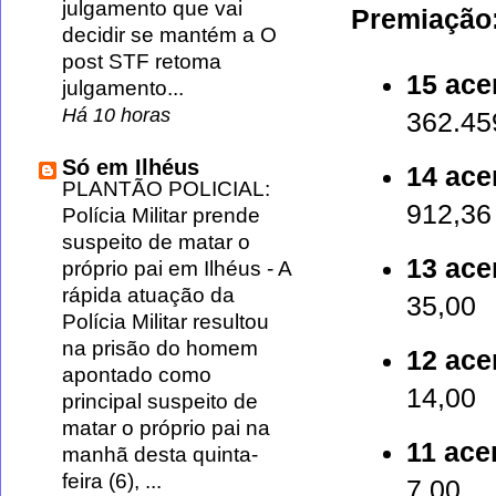
julgamento que vai
Premiação
decidir se mantém a O
post STF retoma
15 ace
julgamento...
Há 10 horas
362.45
Só em Ilhéus
14 ace
PLANTÃO POLICIAL:
912,36
Polícia Militar prende
suspeito de matar o
13 ace
próprio pai em Ilhéus
-
A
rápida atuação da
35,00
Polícia Militar resultou
na prisão do homem
12 ace
apontado como
14,00
principal suspeito de
matar o próprio pai na
11 ace
manhã desta quinta-
feira (6), ...
7,00