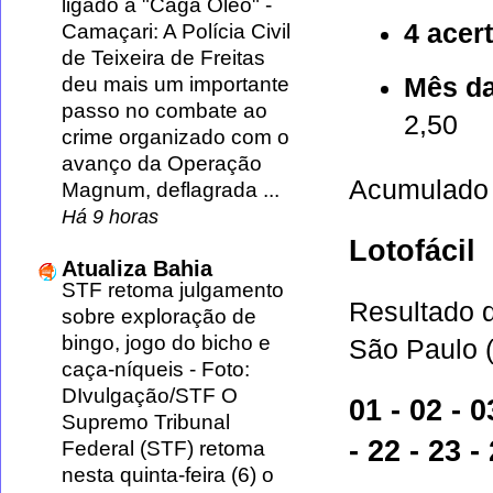
ligado a "Caga Óleo"
-
4 acer
Camaçari: A Polícia Civil
de Teixeira de Freitas
deu mais um importante
Mês da
passo no combate ao
2,50
crime organizado com o
avanço da Operação
Acumulado 
Magnum, deflagrada ...
Há 9 horas
Lotofácil
Atualiza Bahia
STF retoma julgamento
Resultado 
sobre exploração de
bingo, jogo do bicho e
São Paulo (
caça-níqueis
-
Foto:
DIvulgação/STF O
01 - 02 - 0
Supremo Tribunal
- 22 - 23 -
Federal (STF) retoma
nesta quinta-feira (6) o