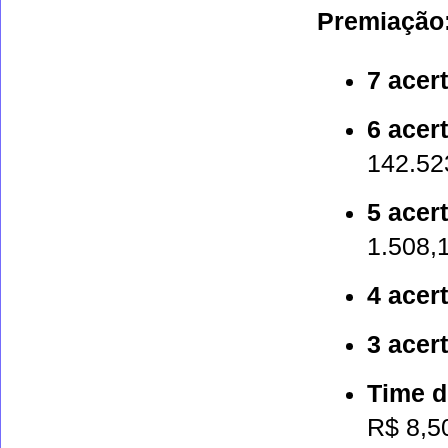
Premiação
7 acer
6 acer
142.52
5 acer
1.508,
4 acer
3 acer
Time d
R$ 8,5