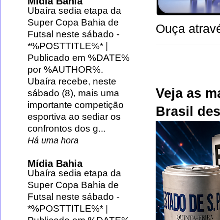
Mídia Bahia
Ubaíra sedia etapa da
Super Copa Bahia de
Ouça atravé
Futsal neste sábado
-
*%POSTTITLE%* |
Publicado em %DATE%
por %AUTHOR%.
Ubaíra recebe, neste
Veja as m
sábado (8), mais uma
importante competição
Brasil des
esportiva ao sediar os
confrontos dos g...
Há uma hora
Mídia Bahia
Ubaíra sedia etapa da
Super Copa Bahia de
Futsal neste sábado
-
*%POSTTITLE%* |