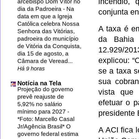
incêndio,
arcebispo Dom Vítor no
dia da Padroeira
-
Na
conjunta en
data em que a Igreja
Católica celebra Nossa
A taxa é e
Senhora das Vitórias,
da Bahia 
padroeira do município
de Vitória da Conquista,
12.929/201
dia 15 de agosto, a
explicou: “
Câmara de Veread...
Há 9 horas
se a taxa s
sua cobran
Notícia na Tela
Projeção do governo
vista que 
prevê reajuste de
efetuar o p
5,92% no salário
mínimo para 2027
-
presidente 
*Foto: Marcello Casal
Jr/Agência Brasil* O
A ACI fica 
governo federal estima