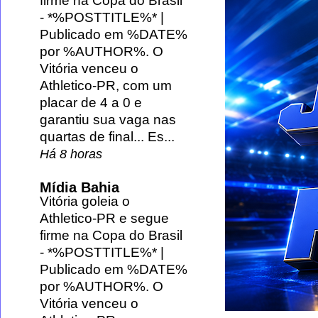
firme na Copa do Brasil
-
*%POSTTITLE%* |
Publicado em %DATE%
por %AUTHOR%. O
Vitória venceu o
Athletico-PR, com um
placar de 4 a 0 e
garantiu sua vaga nas
quartas de final... Es...
Há 8 horas
Mídia Bahia
Vitória goleia o
Athletico-PR e segue
firme na Copa do Brasil
-
*%POSTTITLE%* |
Publicado em %DATE%
por %AUTHOR%. O
Vitória venceu o