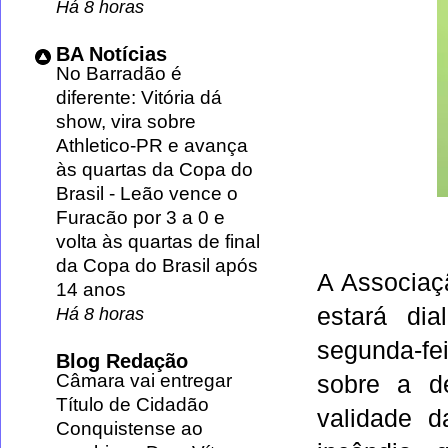
Há 8 horas
BA Notícias
No Barradão é
diferente: Vitória dá
show, vira sobre
Athletico-PR e avança
às quartas da Copa do
Brasil
-
Leão vence o
Furacão por 3 a 0 e
volta às quartas de final
da Copa do Brasil após
A Associaç
14 anos
estará di
Há 8 horas
segunda-fei
Blog Redação
Câmara vai entregar
sobre a d
Título de Cidadão
validade d
Conquistense ao