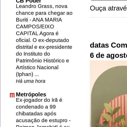
CB Poder
Leandro Grass, nova
Ouça atravé
chance para chegar ao
Buriti
-
ANA MARIA
CAMPOS/EIXO
CAPITAL Agora é
oficial. O ex-deputado
datas Com
distrital e ex-presidente
do Instituto do
6 de agos
Patrimônio Histórico e
Artístico Nacional
(Iphan) ...
Há uma hora
Metrópoles
Ex-jogador do Irã é
condenado a 99
chibatadas após
acusação de estupro
-