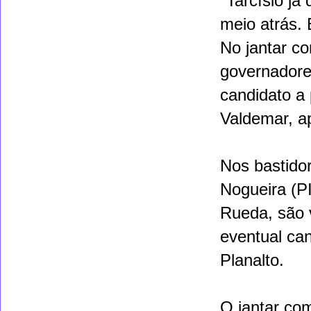
"Tarcísio já
meio atrás. 
No jantar co
governadores
candidato a 
Valdemar, a
Nos bastidor
Nogueira (PI
Rueda, são 
eventual ca
Planalto.
O jantar co