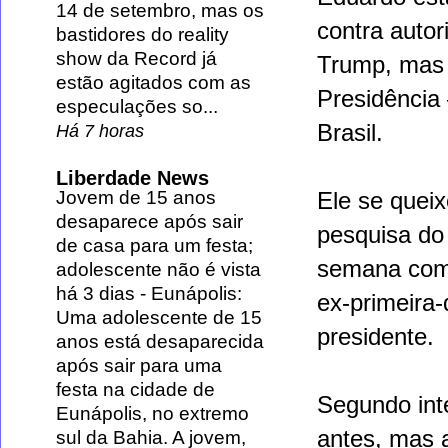
14 de setembro, mas os
contra autor
bastidores do reality
show da Record já
Trump, mas 
estão agitados com as
Presidência
especulações so...
Brasil.
Há 7 horas
Liberdade News
Jovem de 15 anos
Ele se queix
desaparece após sair
pesquisa do 
de casa para um festa;
semana com t
adolescente não é vista
há 3 dias
-
Eunápolis:
ex-primeira-
Uma adolescente de 15
presidente.
anos está desaparecida
após sair para uma
festa na cidade de
Segundo int
Eunápolis, no extremo
antes, mas a
sul da Bahia. A jovem,