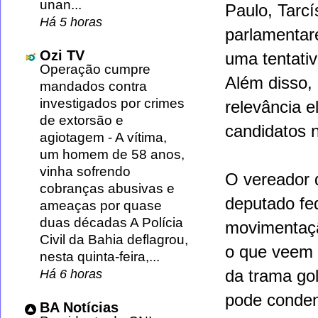
unan...
Paulo, Tarcí
Há 5 horas
parlamentare
Ozi TV
uma tentativ
Operação cumpre
Além disso,
mandados contra
investigados por crimes
relevância e
de extorsão e
candidatos 
agiotagem
-
A vítima,
um homem de 58 anos,
vinha sofrendo
O vereador 
cobranças abusivas e
deputado fe
ameaças por quase
duas décadas A Polícia
movimentação
Civil da Bahia deflagrou,
o que veem 
nesta quinta-feira,...
da trama go
Há 6 horas
pode conden
BA Notícias