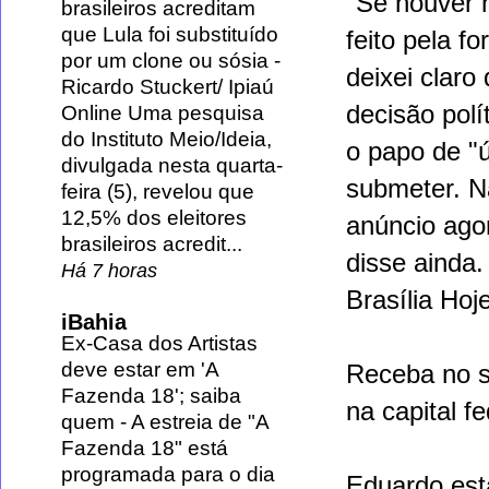
"Se houver n
brasileiros acreditam
que Lula foi substituído
feito pela 
por um clone ou sósia
-
deixei clar
Ricardo Stuckert/ Ipiaú
decisão polí
Online Uma pesquisa
do Instituto Meio/Ideia,
o papo de "
divulgada nesta quarta-
submeter. N
feira (5), revelou que
12,5% dos eleitores
anúncio agor
brasileiros acredit...
disse ainda.
Há 7 horas
Brasília Hoj
iBahia
Ex-Casa dos Artistas
deve estar em 'A
Receba no s
Fazenda 18'; saiba
na capital fe
quem
-
A estreia de "A
Fazenda 18" está
programada para o dia
Eduardo est