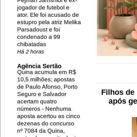
Pejman Jamshidi é ex-
jogador de futebol e
ator. Ele foi acusado de
estupro pela atriz Melika
Parsadoust e foi
condenado a 99
chibatadas
Há 2 horas
Agência Sertão
Quina acumula em R$
10,5 milhões; apostas
de Paulo Afonso, Porto
Filhos de
Seguro e Salvador
após ge
acertam quatro
números
-
Nenhuma
aposta acertou as cinco
dezenas do concurso
nº 7084 da Quina,