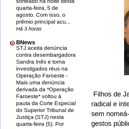
sorteado na noite desta
quarta-feira, 5 de
agosto. Com isso, o
prêmio principal acu...
Há 3 horas
BNews
STJ aceita denúncia
contra desembargadora
Sandra Inês e torna
investigados réus na
Operação Faroeste
-
Mais uma denúncia
derivada da *Operação
Filhos de J
Faroeste* voltou à
radical e int
pauta da Corte Especial
do Superior Tribunal de
sem nomeá-l
Justiça (STJ) nesta
gestos públ
quarta-feira (5). Por