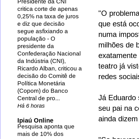
Presidente da CNI
critica corte de apenas
"O problema
0,25% na taxa de juros
que está oco
e diz que decisão
segue asfixiando a
numa imposta
população
-
O
milhões de b
presidente da
Confederação Nacional
exatamente
da Indústria (CNI),
teatro já vi
Ricardo Alban, criticou a
redes sociai
decisão do Comitê de
Política Monetária
(Copom) do Banco
Já Eduardo 
Central de pro...
Há 6 horas
seu pai na c
ainda dizem
Ipiaú Online
Pesquisa aponta que
mais de 10% dos