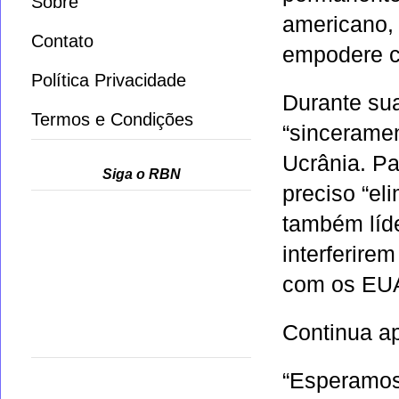
Sobre
americano,
Contato
empodere c
Política Privacidade
Durante sua
Termos e Condições
“sinceramen
Ucrânia. Pa
Siga o RBN
preciso “eli
também líd
interferire
com os EU
Continua ap
“Esperamos