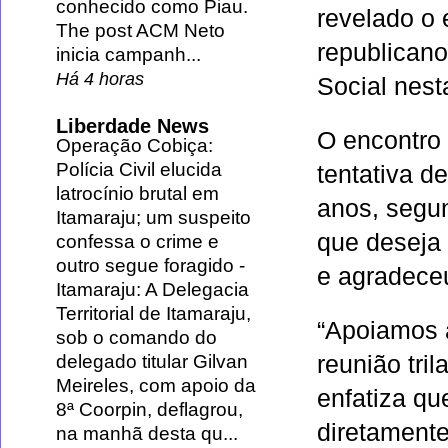
conhecido como Piau.
revelado o
The post ACM Neto
republican
inicia campanh...
Há 4 horas
Social nes
Liberdade News
O encontro 
Operação Cobiça:
Polícia Civil elucida
tentativa de
latrocínio brutal em
anos, segun
Itamaraju; um suspeito
que deseja
confessa o crime e
outro segue foragido
-
e agradece
Itamaraju: A Delegacia
Territorial de Itamaraju,
“Apoiamos 
sob o comando do
delegado titular Gilvan
reunião tri
Meireles, com apoio da
enfatiza qu
8ª Coorpin, deflagrou,
diretamente 
na manhã desta qu...