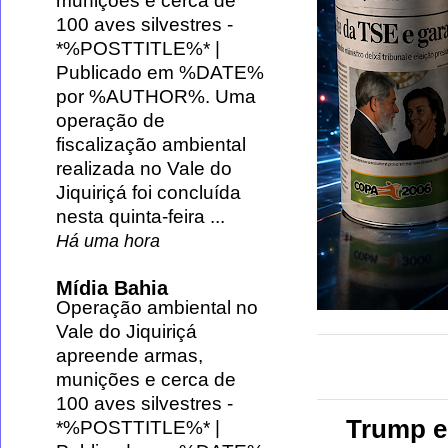
munições e cerca de
100 aves silvestres
-
*%POSTTITLE%* |
Publicado em %DATE%
por %AUTHOR%. Uma
operação de
fiscalização ambiental
realizada no Vale do
Jiquiriçá foi concluída
nesta quinta-feira ...
Há uma hora
Mídia Bahia
Operação ambiental no
Vale do Jiquiriçá
apreende armas,
munições e cerca de
100 aves silvestres
-
Trump e
*%POSTTITLE%* |