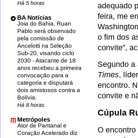
Há 5 horas
adequado pa
feira, me e
BA Notícias
Joia do Bahia, Ruan
Washington,
Pablo será observado
o fim dos a
pela comissão de
Ancelotti na Seleção
convite”, a
Sub-20, visando ciclo
2030
-
Atacante de 18
Segundo a
anos recebeu a primeira
Times
, líd
convocação para a
categoria e disputará
encontro. N
dois amistosos contra a
convite e n
Bolívia.
Há 8 horas
Cúpula R
Metrópoles
Ator de Pantanal e
O encontro
Coração Acelerado diz