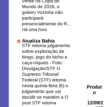
Verde na Copa do
Mundo de 2026, o
goleiro Vozinha não
participará
presencialmente do R...
Há uma hora
Atualiza Bahia
STF retoma julgamento
sobre exploração de
bingo, jogo do bicho e
caça-níqueis
-
Foto:
DIvulgação/STF O
Supremo Tribunal
Federal (STF) retoma
nesta quinta-feira (6) o
Produt
julgamento que vai
o
decidir se mantém a O
12/09/2
post STF retoma