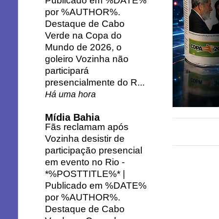
Publicado em %DATE%
por %AUTHOR%.
Destaque de Cabo
Verde na Copa do
Mundo de 2026, o
goleiro Vozinha não
participará
presencialmente do R...
Há uma hora
Mídia Bahia
Fãs reclamam após
Vozinha desistir de
participação presencial
em evento no Rio
-
*%POSTTITLE%* |
Publicado em %DATE%
por %AUTHOR%.
Destaque de Cabo