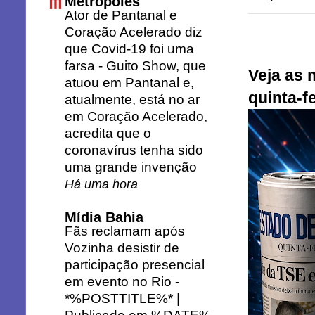
Metrópoles
Ator de Pantanal e
Coração Acelerado diz
que Covid-19 foi uma
farsa
-
Guito Show, que
Veja as 
atuou em Pantanal e,
quinta-fe
atualmente, está no ar
em Coração Acelerado,
acredita que o
coronavírus tenha sido
uma grande invenção
Há uma hora
Mídia Bahia
Fãs reclamam após
Vozinha desistir de
participação presencial
em evento no Rio
-
*%POSTTITLE%* |