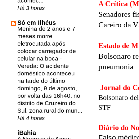
acontec...
A Crítica (
Há 3 horas
Senadores fi
Só em Ilhéus
Careiro da V
Menina de 2 anos e 7
meses morre
eletrocutada após
Estado de M
colocar carregador de
Bolsonaro re
celular na boca
-
pneumonia
Vereda: O acidente
doméstico aconteceu
na tarde do último
Jornal do 
domingo, 9 de agosto,
por volta das 16h40, no
Bolsonaro dei
distrito de Cruzeiro do
STF
Sul, zona rural do mun...
Há 4 horas
Diário do No
iBahia
Falso médico
A Nobreza do Amor: