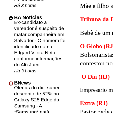
Mãe e filho 
Há 3 horas
BA Notícias
Tribuna da 
Ex-candidato a
vereador é suspeito de
Bebê de um m
matar companheira em
Salvador
-
O homem foi
O Globo (RJ
identificado como
Edgard Vieira Neto,
Bolsonarista
conforme informações
contestou no
do Alô Juca
Há 3 horas
O Dia (RJ)
BNews
Ofertas do dia: super
Empresário mo
desconto de 52% no
Galaxy S25 Edge da
Extra (RJ)
Samsung
-
A
Pastor pede q
*Samsung* está