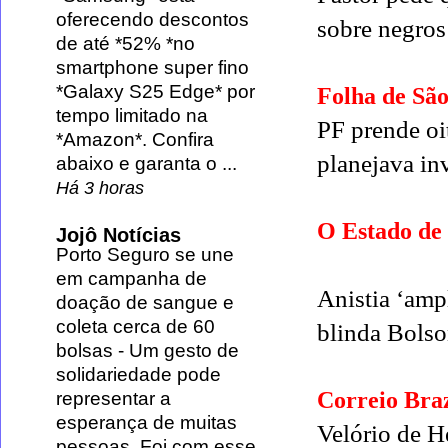
oferecendo descontos
sobre negros
de até *52% *no
smartphone super fino
*Galaxy S25 Edge* por
Folha de Sã
tempo limitado na
PF prende oi
*Amazon*. Confira
planejava in
abaixo e garanta o ...
Há 3 horas
O Estado de
Jojô Notícias
Porto Seguro se une
em campanha de
Anistia ‘ampl
doação de sangue e
coleta cerca de 60
blinda Bolso
bolsas
-
Um gesto de
solidariedade pode
Correio Braz
representar a
esperança de muitas
Velório de H
pessoas. Foi com esse