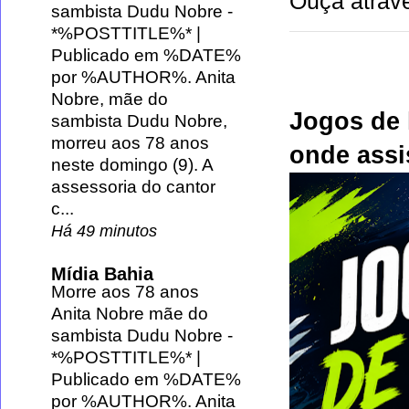
Ouça atravé
sambista Dudu Nobre
-
*%POSTTITLE%* |
Publicado em %DATE%
por %AUTHOR%. Anita
Nobre, mãe do
Jogos de 
sambista Dudu Nobre,
morreu aos 78 anos
onde assis
neste domingo (9). A
assessoria do cantor
c...
Há 49 minutos
Mídia Bahia
Morre aos 78 anos
Anita Nobre mãe do
sambista Dudu Nobre
-
*%POSTTITLE%* |
Publicado em %DATE%
por %AUTHOR%. Anita