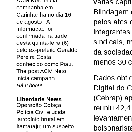
ACM Neto inicia
várias capi
campanha em
Blindagem e
Carinhanha no dia 16
pelos atos 
de agosto
-
A
informação foi
integrantes
confirmada na tarde
sindicais, 
desta quinta-feira (6)
pelo ex-prefeito Geraldo
da sociedad
Pereira Costa,
menos 30 ci
conhecido como Piau.
The post ACM Neto
Dados obtid
inicia campanh...
Há 6 horas
Digital do 
(Cebrap) a
Liberdade News
Operação Cobiça:
reuniu 42,4
Polícia Civil elucida
levantamen
latrocínio brutal em
Itamaraju; um suspeito
bolsonarist