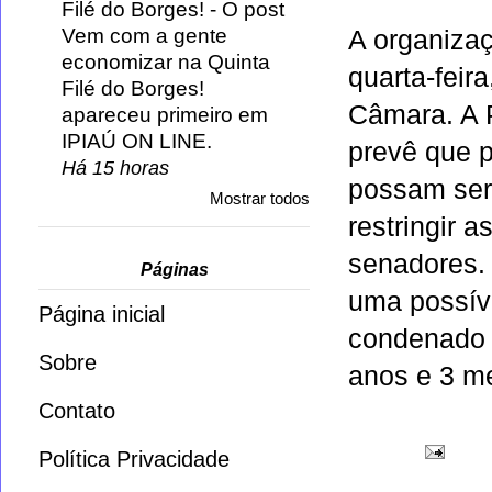
Filé do Borges!
-
O post
Vem com a gente
A organizaç
economizar na Quinta
quarta-feir
Filé do Borges!
Câmara. A 
apareceu primeiro em
IPIAÚ ON LINE.
prevê que p
Há 15 horas
possam ser 
Mostrar todos
restringir 
senadores. 
Páginas
uma possíve
Página inicial
condenado 
Sobre
anos e 3 me
Contato
Política Privacidade