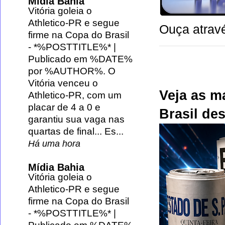
Mídia Bahia
Vitória goleia o
Athletico-PR e segue
Ouça atravé
firme na Copa do Brasil
-
*%POSTTITLE%* |
Publicado em %DATE%
por %AUTHOR%. O
Vitória venceu o
Veja as m
Athletico-PR, com um
placar de 4 a 0 e
Brasil des
garantiu sua vaga nas
quartas de final... Es...
Há uma hora
Mídia Bahia
Vitória goleia o
Athletico-PR e segue
firme na Copa do Brasil
-
*%POSTTITLE%* |