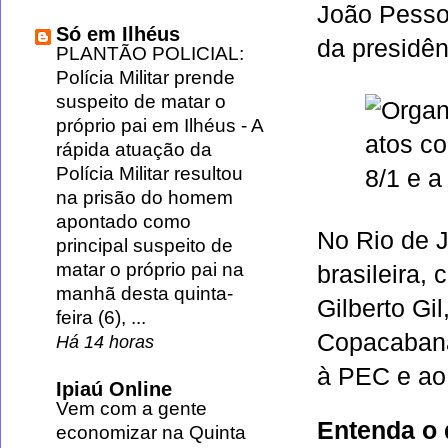
João Pessoa
Só em Ilhéus
da presidê
PLANTÃO POLICIAL:
Polícia Militar prende
suspeito de matar o
próprio pai em Ilhéus
-
A
rápida atuação da
Polícia Militar resultou
na prisão do homem
apontado como
No Rio de 
principal suspeito de
matar o próprio pai na
brasileira,
manhã desta quinta-
Gilberto Gi
feira (6), ...
Copacabana
Há 14 horas
à PEC e ao 
Ipiaú Online
Vem com a gente
Entenda o 
economizar na Quinta