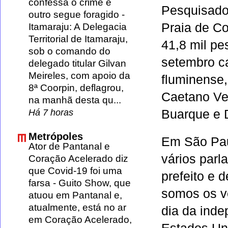
confessa o crime e
Pesquisado
outro segue foragido
-
Praia de Co
Itamaraju: A Delegacia
Territorial de Itamaraju,
41,8 mil p
sob o comando do
setembro ca
delegado titular Gilvan
Meireles, com apoio da
fluminense,
8ª Coorpin, deflagrou,
Caetano Vel
na manhã desta qu...
Há 7 horas
Buarque e 
Metrópoles
Em São Pau
Ator de Pantanal e
vários par
Coração Acelerado diz
que Covid-19 foi uma
prefeito e 
farsa
-
Guito Show, que
somos os ve
atuou em Pantanal e,
atualmente, está no ar
dia da inde
em Coração Acelerado,