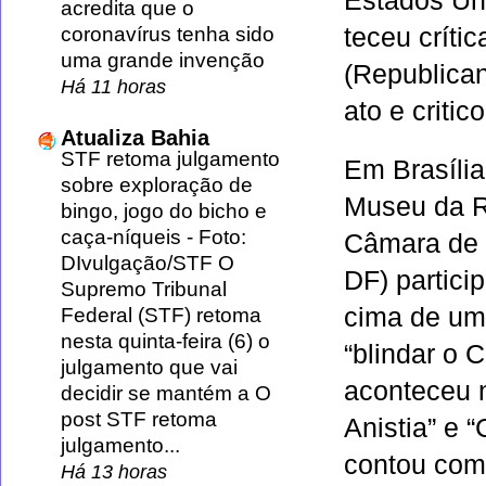
Estados Un
acredita que o
coronavírus tenha sido
teceu críti
uma grande invenção
(Republica
Há 11 horas
ato e critic
Atualiza Bahia
STF retoma julgamento
Em Brasília
sobre exploração de
Museu da R
bingo, jogo do bicho e
caça-níqueis
-
Foto:
Câmara de 
DIvulgação/STF O
DF) partici
Supremo Tribunal
cima de um
Federal (STF) retoma
nesta quinta-feira (6) o
“blindar o 
julgamento que vai
aconteceu 
decidir se mantém a O
post STF retoma
Anistia” e 
julgamento...
contou com
Há 13 horas