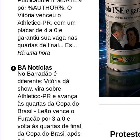
Publicado em %DATE%
por %AUTHOR%. O
Vitória venceu o
Athletico-PR, com um
placar de 4 a 0 e
garantiu sua vaga nas
quartas de final... Es...
Há uma hora
BA Notícias
No Barradão é
diferente: Vitória dá
show, vira sobre
Athletico-PR e avança
às quartas da Copa do
Brasil
-
Leão vence o
Furacão por 3 a 0 e
volta às quartas de final
Protest
da Copa do Brasil após