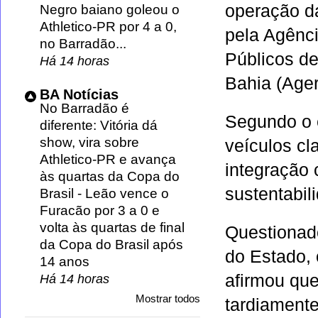
operação da
Negro baiano goleou o
Athletico-PR por 4 a 0,
pela Agênc
no Barradão...
Públicos d
Há 14 horas
Bahia (Ager
BA Notícias
No Barradão é
Segundo o 
diferente: Vitória dá
show, vira sobre
veículos cl
Athletico-PR e avança
integração
às quartas da Copa do
sustentabil
Brasil
-
Leão vence o
Furacão por 3 a 0 e
volta às quartas de final
Questionad
da Copa do Brasil após
do Estado
,
14 anos
afirmou que
Há 14 horas
Mostrar todos
tardiamente