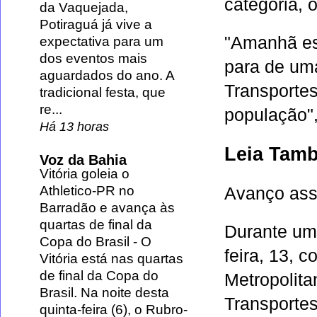
categoria, o
da Vaquejada,
Potiraguá já vive a
"Amanhã es
expectativa para um
dos eventos mais
para de um
aguardados do ano. A
Transportes
tradicional festa, que
re...
população",
Há 13 horas
Leia Tam
Voz da Bahia
Vitória goleia o
Athletico-PR no
Avanço ass
Barradão e avança às
quartas de final da
Durante uma
Copa do Brasil
-
O
feira,
13, c
Vitória está nas quartas
de final da Copa do
Metropolita
Brasil. Na noite desta
Transporte
quinta-feira (6), o Rubro-