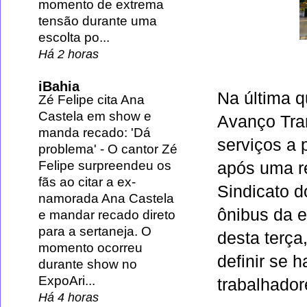
momento de extrema
tensão durante uma
escolta po...
Há 2 horas
iBahia
Na última q
Zé Felipe cita Ana
Castela em show e
Avanço Tra
manda recado: 'Dá
serviços a p
problema'
-
O cantor Zé
Felipe surpreendeu os
após uma re
fãs ao citar a ex-
Sindicato d
namorada Ana Castela
ônibus da 
e mandar recado direto
para a sertaneja. O
desta terça
momento ocorreu
definir se 
durante show no
ExpoAri...
trabalhador
Há 4 horas