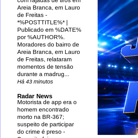
com rajadas de tiros em
Areia Branca, em Lauro
de Freitas
-
*%POSTTITLE%* |
Publicado em %DATE%
por %AUTHOR%.
Moradores do bairro de
Areia Branca, em Lauro
de Freitas, relataram
momentos de tensão
durante a madrug...
Há 43 minutos
Radar News
Motorista de app era o
homem encontrado
morto na BR-367;
suspeito de participar
do crime é preso
-