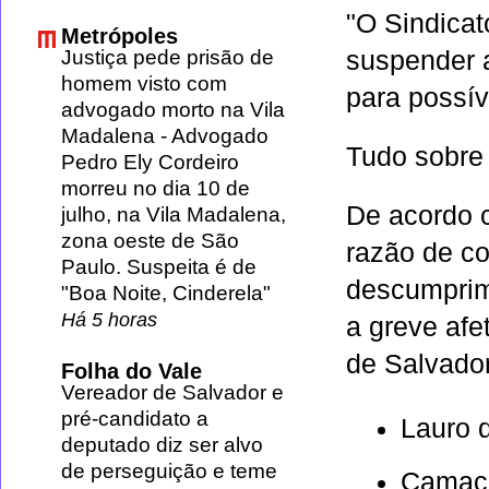
"O Sindica
Metrópoles
Justiça pede prisão de
suspender a
homem visto com
para possív
advogado morto na Vila
Madalena
-
Advogado
Tudo sobr
Pedro Ely Cordeiro
morreu no dia 10 de
De acordo c
julho, na Vila Madalena,
zona oeste de São
razão de co
Paulo. Suspeita é de
descumprim
"Boa Noite, Cinderela"
Há 5 horas
a greve afe
de Salvado
Folha do Vale
Vereador de Salvador e
pré-candidato a
Lauro d
deputado diz ser alvo
de perseguição e teme
Camaça