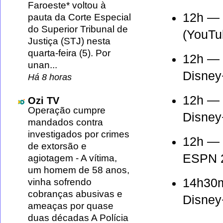
Faroeste* voltou à
12h —
pauta da Corte Especial
do Superior Tribunal de
(YouTu
Justiça (STJ) nesta
quarta-feira (5). Por
12h —
unan...
Disney
Há 8 horas
12h —
Ozi TV
Operação cumpre
Disney
mandados contra
investigados por crimes
12h —
de extorsão e
ESPN 2
agiotagem
-
A vítima,
um homem de 58 anos,
14h30
vinha sofrendo
cobranças abusivas e
Disney
ameaças por quase
duas décadas A Polícia