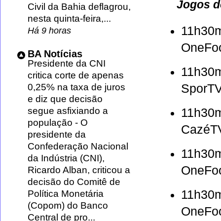
Jogos d
Civil da Bahia deflagrou,
nesta quinta-feira,...
11h30
Há 9 horas
OneFoo
BA Notícias
Presidente da CNI
11h30
critica corte de apenas
SporTV
0,25% na taxa de juros
e diz que decisão
segue asfixiando a
11h30
população
-
O
Cazé
presidente da
Confederação Nacional
11h30
da Indústria (CNI),
OneFoo
Ricardo Alban, criticou a
decisão do Comitê de
11h30
Política Monetária
(Copom) do Banco
OneFoo
Central de pro...