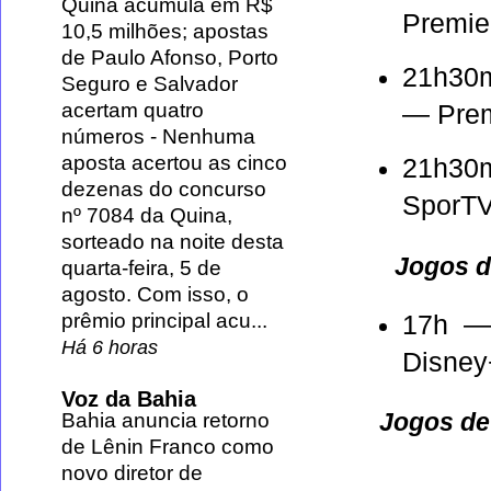
Quina acumula em R$
Premie
10,5 milhões; apostas
de Paulo Afonso, Porto
21h30
Seguro e Salvador
acertam quatro
— Prem
números
-
Nenhuma
aposta acertou as cinco
21h30
dezenas do concurso
SporTV
nº 7084 da Quina,
sorteado na noite desta
Jogos d
quarta-feira, 5 de
agosto. Com isso, o
prêmio principal acu...
17h 
Há 6 horas
Disney
Voz da Bahia
Jogos de
Bahia anuncia retorno
de Lênin Franco como
novo diretor de