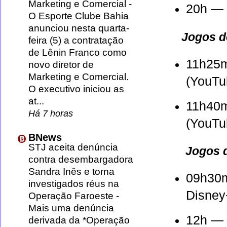
Marketing e Comercial
-
20h —
O Esporte Clube Bahia
anunciou nesta quarta-
Jogos d
feira (5) a contratação
de Lênin Franco como
11h25
novo diretor de
Marketing e Comercial.
(YouTu
O executivo iniciou as
at...
11h40
Há 7 horas
(YouTu
BNews
STJ aceita denúncia
Jogos d
contra desembargadora
Sandra Inês e torna
09h30
investigados réus na
Disney
Operação Faroeste
-
Mais uma denúncia
12h —
derivada da *Operação