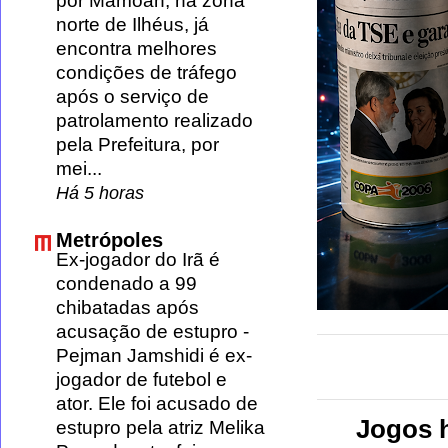
por Mamoan, na zona
norte de Ilhéus, já
encontra melhores
condições de tráfego
após o serviço de
patrolamento realizado
pela Prefeitura, por
mei...
Há 5 horas
Metrópoles
Ex-jogador do Irã é
condenado a 99
chibatadas após
acusação de estupro
-
Pejman Jamshidi é ex-
jogador de futebol e
ator. Ele foi acusado de
Jogos h
estupro pela atriz Melika