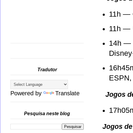
11h —
11h —
14h —
Disney
16h45
Tradutor
ESPN,
Powered by
Translate
Jogos d
17h05
Pesquisa neste blog
Jogos de