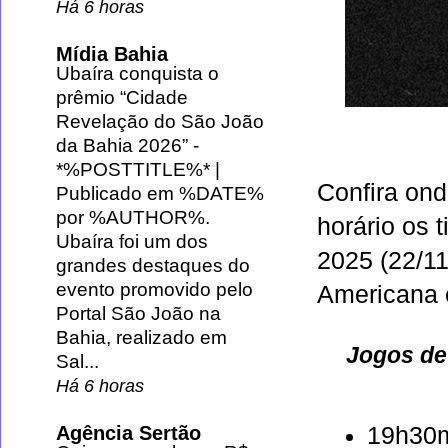
Há 6 horas
Mídia Bahia
Ubaíra conquista o
prêmio “Cidade
Revelação do São João
da Bahia 2026”
-
*%POSTTITLE%* |
Confira ond
Publicado em %DATE%
por %AUTHOR%.
horário os 
Ubaíra foi um dos
2025 (22/11
grandes destaques do
evento promovido pelo
Americana
Portal São João na
Bahia, realizado em
Jogos de
Sal...
Há 6 horas
19h30
Agência Sertão