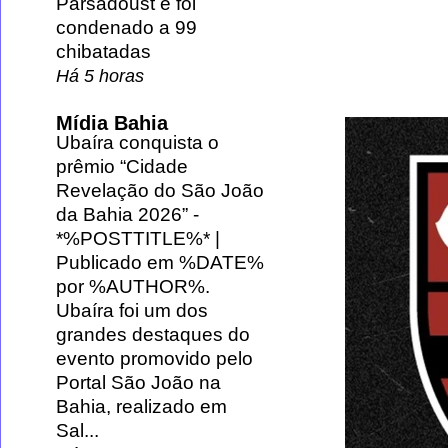
Parsadoust e foi
condenado a 99
chibatadas
Há 5 horas
Mídia Bahia
Ubaíra conquista o
prêmio “Cidade
Revelação do São João
da Bahia 2026”
-
*%POSTTITLE%* |
Publicado em %DATE%
por %AUTHOR%.
Ubaíra foi um dos
grandes destaques do
evento promovido pelo
Portal São João na
Bahia, realizado em
Sal...