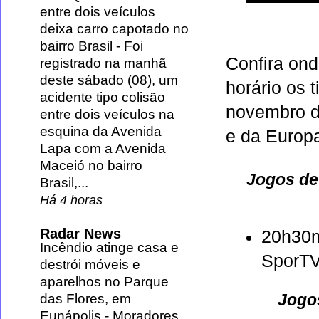
entre dois veículos
deixa carro capotado no
bairro Brasil
-
Foi
Confira ond
registrado na manhã
deste sábado (08), um
horário os 
acidente tipo colisão
novembro de
entre dois veículos na
esquina da Avenida
e da
Europ
Lapa com a Avenida
Maceió no bairro
Jogos de
Brasil,...
Há 4 horas
Radar News
20h30
Incêndio atinge casa e
SporT
destrói móveis e
aparelhos no Parque
Jogos
das Flores, em
Eunápolis
-
Moradores