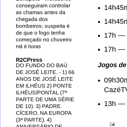
conseguiram controlar
14h45
as chamas antes da
chegada dos
14h45
bombeiros; suspeita é
de que o fogo tenha
17h — 
começado no chuveiro
Há 6 horas
17h —
R2CPress
Jogos de
DO FUNDO DO BAÚ
DE JOSÉ LEITE.
-
1) 66
ANOS DE JOSÉ LEITE
09h30
EM ILHÉUS 2) PONTE
Cazé
ILHÉUS/PONTAL (7ª
PARTE DE UMA SÉRIE
13h —
DE 10). 3) PADRE
CÍCERO, NA EUROPA
(3ª PARTE). 4)
ANIVERSÁRIO DE