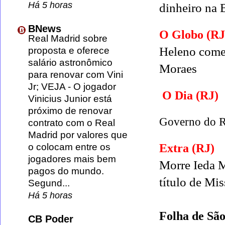
Há 5 horas
dinheiro na 
BNews
O Globo (RJ
Real Madrid sobre
Heleno começ
proposta e oferece
salário astronômico
Moraes
para renovar com Vini
Jr; VEJA
-
O jogador
O Dia (RJ)
Vinicius Junior está
próximo de renovar
Governo do Ri
contrato com o Real
Madrid por valores que
o colocam entre os
Extra (RJ)
jogadores mais bem
Morre Ieda Ma
pagos do mundo.
título de Mi
Segund...
Há 5 horas
Folha de Sã
CB Poder