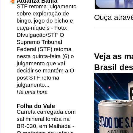
Atualiza Bahia
STF retoma julgamento
sobre exploração de
Ouça atravé
bingo, jogo do bicho e
caça-níqueis
-
Foto:
DIvulgação/STF O
Supremo Tribunal
Federal (STF) retoma
Veja as m
nesta quinta-feira (6) o
julgamento que vai
Brasil des
decidir se mantém a O
post STF retoma
julgamento...
Há uma hora
Folha do Vale
Carreta carregada com
sal mineral tomba na
BR-030, em Malhada
-