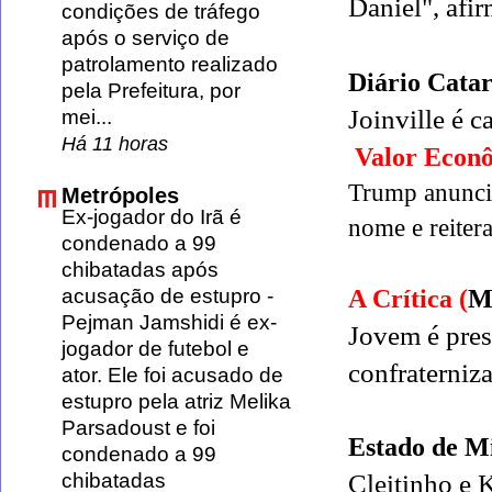
Daniel", afi
condições de tráfego
após o serviço de
patrolamento realizado
Diário Catar
pela Prefeitura, por
Joinville
é c
mei...
Há 11 horas
Valor Econô
Trump anuncia
Metrópoles
Ex-jogador do Irã é
nome e reiter
condenado a 99
chibatadas após
acusação de estupro
-
A Crítica (
M
Pejman Jamshidi é ex-
Jovem é pres
jogador de futebol e
confraterniz
ator. Ele foi acusado de
estupro pela atriz Melika
Parsadoust e foi
Estado de M
condenado a 99
chibatadas
Cleitinho e 