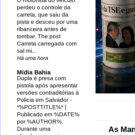
O motorista do veículo
perdeu o controle da
carreta, que saiu da
pista e desceu por uma
ribanceira antes de
tombar. The post
Carreta carregada com
sal mi...
Há uma hora
Mídia Bahia
Dupla é presa com
pistola após apresentar
versões contraditórias à
Policia em Salvador
-
*%POSTTITLE%* |
Publicado em %DATE%
por %AUTHOR%.
As Manc
Durante uma