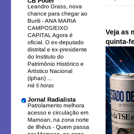
CB Poder
Leandro Grass, nova
chance para chegar ao
Buriti
-
ANA MARIA
CAMPOS/EIXO
Veja as 
CAPITAL Agora é
quinta-fe
oficial. O ex-deputado
distrital e ex-presidente
do Instituto do
Patrimônio Histórico e
Artístico Nacional
(Iphan) ...
Há 5 horas
Jornal Radialista
Patrolamento melhora
acesso e circulação em
Mamoan, na zona norte
de Ilhéus
-
Quem passa