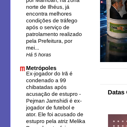
por Mamoan, na zona
norte de Ilhéus, já
encontra melhores
condições de tráfego
após o serviço de
patrolamento realizado
pela Prefeitura, por
mei...
Há 5 horas
Metrópoles
Ex-jogador do Irã é
condenado a 99
chibatadas após
Datas 
acusação de estupro
-
Pejman Jamshidi é ex-
jogador de futebol e
ator. Ele foi acusado de
estupro pela atriz Melika