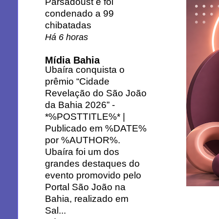
Parsadoust e foi
condenado a 99
chibatadas
Há 6 horas
Mídia Bahia
Ubaíra conquista o
prêmio “Cidade
Revelação do São João
da Bahia 2026”
-
*%POSTTITLE%* |
Publicado em %DATE%
por %AUTHOR%.
Ubaíra foi um dos
grandes destaques do
evento promovido pelo
Portal São João na
Bahia, realizado em
Sal...