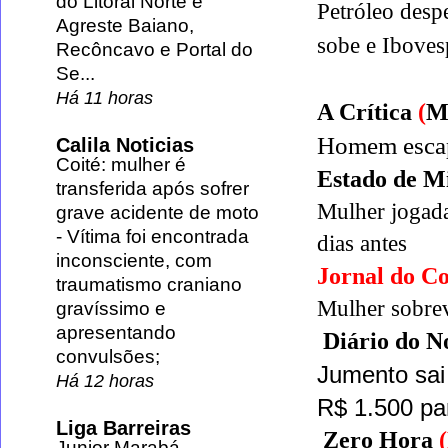
do Litoral Norte e
Petróleo desp
Agreste Baiano,
sobe e
Iboves
Recôncavo e Portal do
Se...
Há 11 horas
A Crítica
(
M
Homem escap
Calila Noticias
Coité: mulher é
Estado de M
transferida após sofrer
Mulher jogad
grave acidente de moto
-
Vítima foi encontrada
dias antes
inconsciente, com
Jornal do C
traumatismo craniano
Mulher sobrev
gravíssimo e
apresentando
Diário do N
convulsões;
Jumento sai
Há 12 horas
R$ 1.500 pa
Liga Barreiras
Zero Hora
(
Junior Marabá