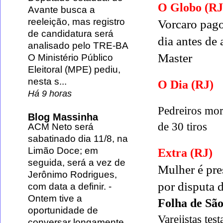
O Globo (RJ
Avante busca a
reeleição, mas registro
Vorcaro pag
de candidatura será
dia antes de
analisado pelo TRE-BA
Master
O Ministério Público
Eleitoral (MPE) pediu,
nesta s...
O Dia (RJ)
Há 9 horas
Pedreiros mo
Blog Massinha
de 30 tiros
ACM Neto será
sabatinado dia 11/8, na
Limão Doce; em
Extra (RJ)
seguida, será a vez de
Mulher é pre
Jerônimo Rodrigues,
por disputa 
com data a definir.
-
Ontem tive a
Folha de Sã
oportunidade de
Varejistas tes
conversar longamente