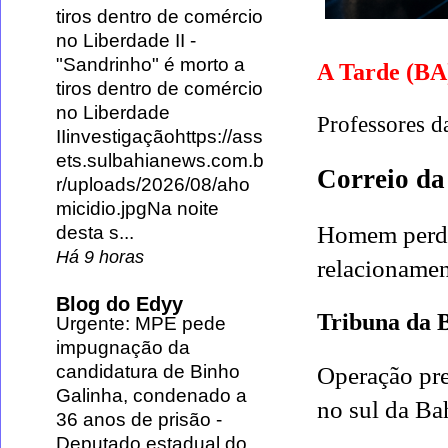
tiros dentro de comércio
no Liberdade II
-
"Sandrinho" é morto a
A Tarde (B
tiros dentro de comércio
no Liberdade
Professores d
IIinvestigaçãohttps://ass
ets.sulbahianews.com.b
Correio da
r/uploads/2026/08/aho
micidio.jpgNa noite
Homem perde 
desta s...
Há 9 horas
relacionamen
Blog do Edyy
Tribuna da 
Urgente: MPE pede
impugnação da
candidatura de Binho
Operação pr
Galinha, condenado a
no sul da Ba
36 anos de prisão
-
Deputado estadual do