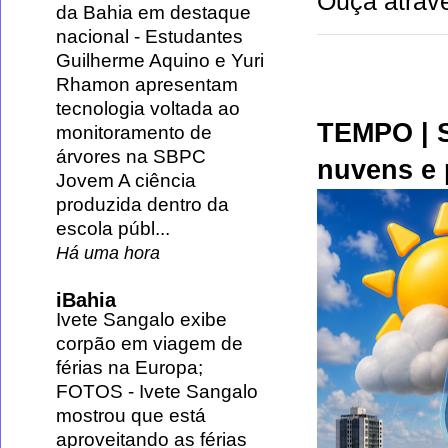
Ouça atravé
da Bahia em destaque
nacional
-
Estudantes
Guilherme Aquino e Yuri
Rhamon apresentam
tecnologia voltada ao
TEMPO | S
monitoramento de
árvores na SBPC
nuvens e 
Jovem A ciência
produzida dentro da
escola públ...
Há uma hora
iBahia
Ivete Sangalo exibe
corpão em viagem de
férias na Europa;
FOTOS
-
Ivete Sangalo
mostrou que está
aproveitando as férias