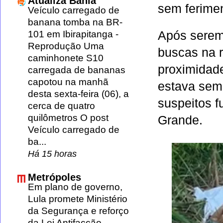
Atualiza Bahia
sem ferime
Veículo carregado de
banana tomba na BR-
Após serem
101 em Ibirapitanga
-
Reprodução Uma
buscas na r
caminhonete S10
proximidad
carregada de bananas
capotou na manhã
estava sem 
desta sexta-feira (06), a
suspeitos f
cerca de quatro
quilômetros O post
Grande
.
Veículo carregado de
ba...
Há 15 horas
Metrópoles
Em plano de governo,
Lula promete Ministério
da Segurança e reforço
da Lei Antifacção
-