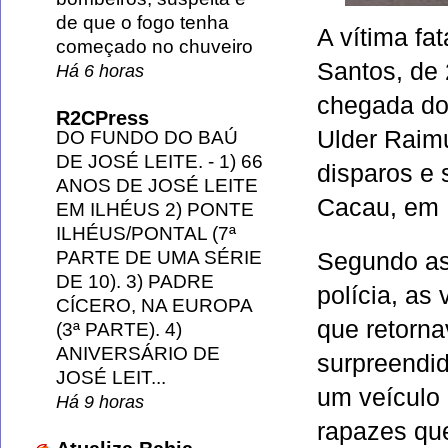
de que o fogo tenha
A vítima fat
começado no chuveiro
Santos, de 
Há 6 horas
chegada do 
R2CPress
Ulder Raimu
DO FUNDO DO BAÚ
DE JOSÉ LEITE.
-
1) 66
disparos e 
ANOS DE JOSÉ LEITE
Cacau
, em
EM ILHÉUS 2) PONTE
ILHÉUS/PONTAL (7ª
PARTE DE UMA SÉRIE
Segundo as
DE 10). 3) PADRE
polícia, as
CÍCERO, NA EUROPA
que retorna
(3ª PARTE). 4)
ANIVERSÁRIO DE
surpreendi
JOSÉ LEIT...
um veículo
Há 9 horas
rapazes qu