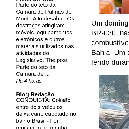
Parte do teto da
Câmara de Palmas de
Monte Alto desaba
-
Os
Um domingo 
destroços atingiram
BR-030
, n
móveis, equipamentos
eletrônicos e outros
combustívei
materiais utilizados nas
Bahia
. Um 
atividades do
Legislativo. The post
ferido dura
Parte do teto da
Câmara de ...
Há 4 horas
Blog Redação
CONQUISTA: Colisão
entre dois veículos
deixa carro capotado no
bairro Brasil
-
Foi
registrado na manhã