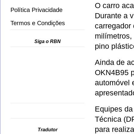
O carro ac
Política Privacidade
Durante a v
Termos e Condições
carregador 
milímetros,
Siga o RBN
pino plásti
Ainda de ac
OKN4B95 pos
automóvel e
apresentado
Equipes d
Técnica (DP
para realiz
Tradutor