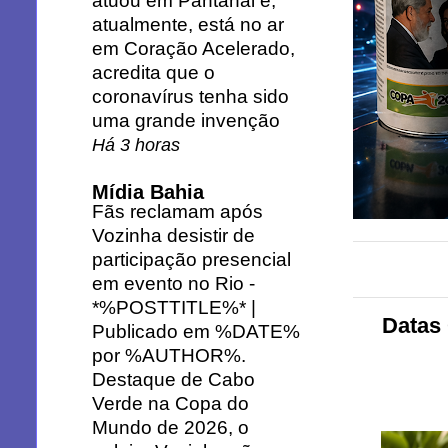
atuou em Pantanal e,
atualmente, está no ar
em Coração Acelerado,
acredita que o
coronavírus tenha sido
uma grande invenção
Há 3 horas
Mídia Bahia
Fãs reclamam após
Vozinha desistir de
participação presencial
em evento no Rio
-
*%POSTTITLE%* |
Datas
Publicado em %DATE%
por %AUTHOR%.
Destaque de Cabo
Verde na Copa do
Mundo de 2026, o