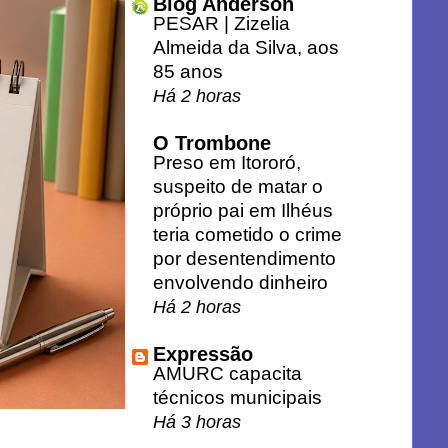
Blog Anderson
PESAR | Zizelia
Almeida da Silva, aos
85 anos
Há 2 horas
O Trombone
Preso em Itororó,
suspeito de matar o
próprio pai em Ilhéus
teria cometido o crime
por desentendimento
envolvendo dinheiro
Há 2 horas
Expressão
AMURC capacita
técnicos municipais
Há 3 horas