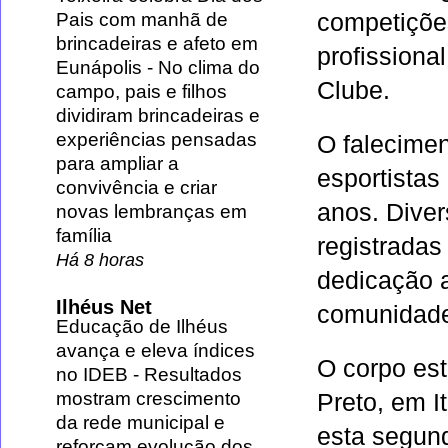
competiçõe
Pais com manhã de
brincadeiras e afeto em
profissiona
Eunápolis
-
No clima do
Clube
.
campo, pais e filhos
dividiram brincadeiras e
experiências pensadas
O falecimen
para ampliar a
esportistas
convivência e criar
anos. Dive
novas lembranças em
família
registradas
Há 8 horas
dedicação 
Ilhéus Net
comunidad
Educação de Ilhéus
avança e eleva índices
O corpo es
no IDEB
-
Resultados
mostram crescimento
Preto
, em 
da rede municipal e
esta segund
reforçam evolução dos