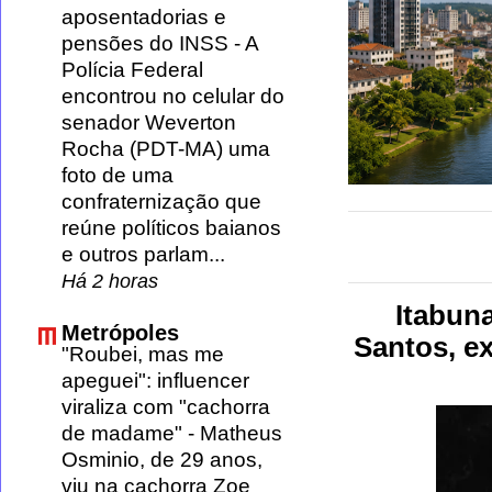
aposentadorias e
pensões do INSS
-
A
Polícia Federal
encontrou no celular do
senador Weverton
Rocha (PDT-MA) uma
foto de uma
confraternização que
reúne políticos baianos
e outros parlam...
Há 2 horas
Itabun
Metrópoles
Santos, ex
"Roubei, mas me
apeguei": influencer
viraliza com "cachorra
de madame"
-
Matheus
Osminio, de 29 anos,
viu na cachorra Zoe