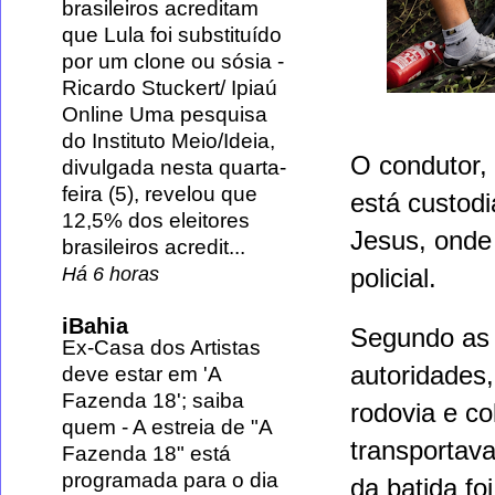
brasileiros acreditam
que Lula foi substituído
por um clone ou sósia
-
Ricardo Stuckert/ Ipiaú
Online Uma pesquisa
do Instituto Meio/Ideia,
O condutor,
divulgada nesta quarta-
feira (5), revelou que
está custodi
12,5% dos eleitores
Jesus, onde
brasileiros acredit...
Há 6 horas
policial.
iBahia
Segundo as 
Ex-Casa dos Artistas
autoridades,
deve estar em 'A
Fazenda 18'; saiba
rodovia e c
quem
-
A estreia de "A
transportav
Fazenda 18" está
programada para o dia
da batida fo