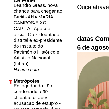
CB Poder
Leandro Grass, nova
Ouça atravé
chance para chegar ao
Buriti
-
ANA MARIA
CAMPOS/EIXO
CAPITAL Agora é
oficial. O ex-deputado
datas Com
distrital e ex-presidente
do Instituto do
6 de agos
Patrimônio Histórico e
Artístico Nacional
(Iphan) ...
Há uma hora
Metrópoles
Ex-jogador do Irã é
condenado a 99
chibatadas após
acusação de estupro
-