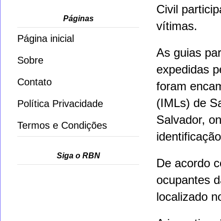
Civil parti
Páginas
vítimas.
Página inicial
As guias pa
Sobre
expedidas p
Contato
foram encam
(IMLs) de S
Política Privacidade
Salvador
, o
Termos e Condições
identificaçã
Siga o RBN
De acordo c
ocupantes d
localizado n