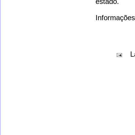
estado.
Informações
L