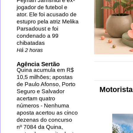
Pejman Jamshidi é ex-
jogador de futebol e
ator. Ele foi acusado de
estupro pela atriz Melika
Parsadoust e foi
condenado a 99
chibatadas
Há 2 horas
Agência Sertão
Quina acumula em R$
10,5 milhões; apostas
de Paulo Afonso, Porto
Motorist
Seguro e Salvador
acertam quatro
números
-
Nenhuma
aposta acertou as cinco
dezenas do concurso
nº 7084 da Quina,