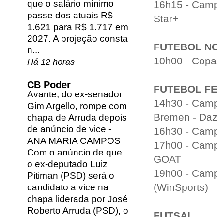
que o salário mínimo
16h15 - Camp
passe dos atuais R$
Star+
1.621 para R$ 1.717 em
2027. A projeção consta
FUTEBOL N
n...
10h00 - Copa 
Há 12 horas
CB Poder
FUTEBOL FE
Avante, do ex-senador
14h30 - Camp
Gim Argello, rompe com
Bremen - Da
chapa de Arruda depois
de anúncio de vice
-
16h30 - Campe
ANA MARIA CAMPOS
17h00 - Camp
Com o anúncio de que
GOAT
o ex-deputado Luiz
19h00 - Camp
Pitiman (PSD) será o
(WinSports)
candidato a vice na
chapa liderada por José
Roberto Arruda (PSD), o
FUTSAL