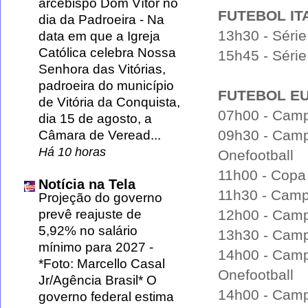
arcebispo Dom Vítor no
FUTEBOL IT
dia da Padroeira
-
Na
13h30 - Séri
data em que a Igreja
Católica celebra Nossa
15h45 - Série
Senhora das Vitórias,
padroeira do município
FUTEBOL E
de Vitória da Conquista,
07h00 - Camp
dia 15 de agosto, a
09h30 - Camp
Câmara de Veread...
Há 10 horas
Onefootball
11h00 - Copa 
Notícia na Tela
11h30 - Camp
Projeção do governo
prevê reajuste de
12h00 - Camp
5,92% no salário
13h30 - Camp
mínimo para 2027
-
14h00 - Camp
*Foto: Marcello Casal
Onefootball
Jr/Agência Brasil* O
14h00 - Camp
governo federal estima