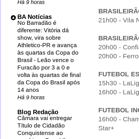
Há 9 horas
BRASILEIRÃ
BA Notícias
21h00 - Vila 
No Barradão é
diferente: Vitória dá
show, vira sobre
BRASILEIRÃ
Athletico-PR e avança
20h00 - Confi
às quartas da Copa do
20h00 - Ferro
Brasil
-
Leão vence o
Furacão por 3 a 0 e
FUTEBOL E
volta às quartas de final
da Copa do Brasil após
15h30 - LaLig
14 anos
16h00 - LaLig
Há 9 horas
FUTEBOL IN
Blog Redação
Câmara vai entregar
16h00 - Cham
Título de Cidadão
Star+
Conquistense ao