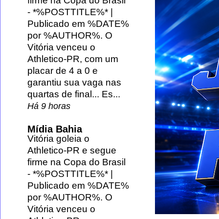
firme na Copa do Brasil
-
*%POSTTITLE%* |
Publicado em %DATE%
por %AUTHOR%. O
Vitória venceu o
Athletico-PR, com um
placar de 4 a 0 e
garantiu sua vaga nas
quartas de final... Es...
Há 9 horas
Mídia Bahia
Vitória goleia o
Athletico-PR e segue
firme na Copa do Brasil
-
*%POSTTITLE%* |
Publicado em %DATE%
por %AUTHOR%. O
Vitória venceu o