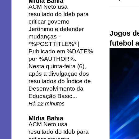
Mídia Bahia
ACM Neto usa
resultado do Ideb para
criticar governo
Jerônimo e defender
Jogos de
mudanças
-
futebol 
*%POSTTITLE%* |
Publicado em %DATE%
por %AUTHOR%.
Nesta quinta-feira (6),
após a divulgação dos
resultados do Índice de
Desenvolvimento da
Educação Básic...
Há 12 minutos
Mídia Bahia
ACM Neto usa
resultado do Ideb para