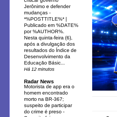
criticar governo
Jerônimo e defender
mudanças
-
*%POSTTITLE%* |
Publicado em %DATE%
por %AUTHOR%.
Nesta quinta-feira (6),
após a divulgação dos
resultados do Índice de
Desenvolvimento da
Educação Básic...
Há 12 minutos
Radar News
Motorista de app era o
homem encontrado
morto na BR-367;
suspeito de participar
do crime é preso
-