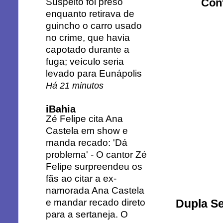
Suspeito foi preso
Conf
enquanto retirava de
guincho o carro usado
no crime, que havia
capotado durante a
fuga; veículo seria
levado para Eunápolis
Há 21 minutos
iBahia
Zé Felipe cita Ana
Castela em show e
manda recado: 'Dá
problema'
-
O cantor Zé
Felipe surpreendeu os
fãs ao citar a ex-
namorada Ana Castela
e mandar recado direto
Dupla S
para a sertaneja. O