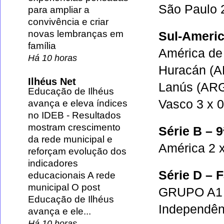
São Paulo 2
para ampliar a
convivência e criar
novas lembranças em
Sul-Americ
família
América de
Há 10 horas
Huracán (AR
Ilhéus Net
Lanús (ARG
Educação de Ilhéus
Vasco 3 x 
avança e eleva índices
no IDEB
-
Resultados
mostram crescimento
Série B – 
da rede municipal e
América 2 x
reforçam evolução dos
indicadores
Série D – 
educacionais A rede
municipal O post
GRUPO A1
Educação de Ilhéus
Independên
avança e ele...
Há 10 horas