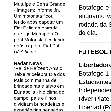
Mutuípe e Serra Grande
Botafogo e 
-
Imagem: Informe Jn.
enquanto Va
Um motorista ficou
ferido após capotar um
rodada da S
Fiat Palio na estrada
do dia.
que liga Mutuípe a O
post Motorista fica ferido
após capotar Fiat Pal...
FUTEBOL 
Há 9 horas
Radar News
Libertador
“Pai de Raízes”: Anísio
Botafogo 1 
Teixeira celebra Dia dos
Pais com manhã de
Estudiante
brincadeiras e afeto em
Independien
Eunápolis
-
No clima do
River Plate
campo, pais e filhos
dividiram brincadeiras e
Libertad (P
experiências pensadas