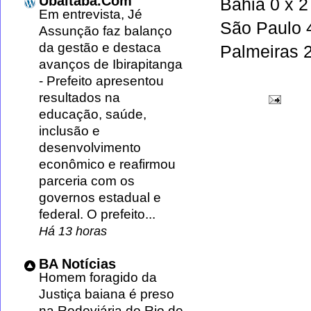
Ubaitaba.Com
Bahia 0 x 
Em entrevista, Jé
São Paulo 4
Assunção faz balanço
da gestão e destaca
Palmeiras 2
avanços de Ibirapitanga
-
Prefeito apresentou
resultados na
educação, saúde,
inclusão e
desenvolvimento
econômico e reafirmou
parceria com os
governos estadual e
federal. O prefeito...
Há 13 horas
BA Notícias
Homem foragido da
Justiça baiana é preso
na Rodoviária do Rio de