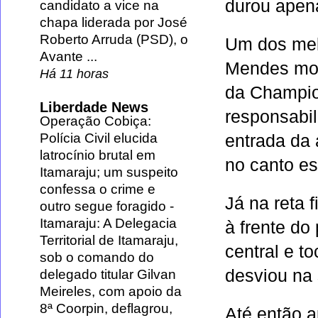
durou apen
candidato a vice na
chapa liderada por José
Roberto Arruda (PSD), o
Um dos mel
Avante ...
Mendes most
Há 11 horas
da Champi
Liberdade News
responsabil
Operação Cobiça:
Polícia Civil elucida
entrada da 
latrocínio brutal em
no canto es
Itamaraju; um suspeito
confessa o crime e
Já na reta 
outro segue foragido
-
Itamaraju: A Delegacia
à frente do
Territorial de Itamaraju,
central e t
sob o comando do
desviou na 
delegado titular Gilvan
Meireles, com apoio da
8ª Coorpin, deflagrou,
Até então a