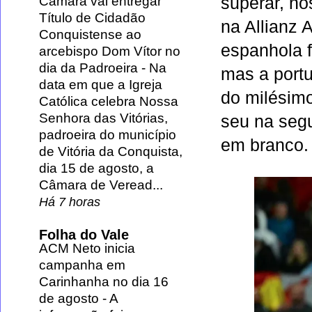
superar, no
Câmara vai entregar
Título de Cidadão
na Allianz
Conquistense ao
espanhola f
arcebispo Dom Vítor no
dia da Padroeira
-
Na
mas a port
data em que a Igreja
do milésimo
Católica celebra Nossa
Senhora das Vitórias,
seu na seg
padroeira do município
em branco.
de Vitória da Conquista,
dia 15 de agosto, a
Câmara de Veread...
Há 7 horas
Folha do Vale
ACM Neto inicia
campanha em
Carinhanha no dia 16
de agosto
-
A