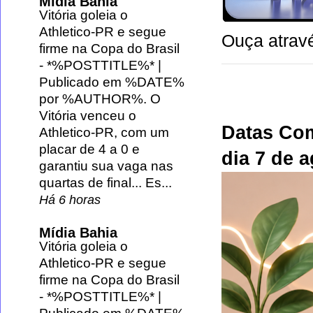
Mídia Bahia
Vitória goleia o
Athletico-PR e segue
Ouça atravé
firme na Copa do Brasil
-
*%POSTTITLE%* |
Publicado em %DATE%
por %AUTHOR%. O
Vitória venceu o
Datas Co
Athletico-PR, com um
placar de 4 a 0 e
dia 7 de 
garantiu sua vaga nas
quartas de final... Es...
Há 6 horas
Mídia Bahia
Vitória goleia o
Athletico-PR e segue
firme na Copa do Brasil
-
*%POSTTITLE%* |