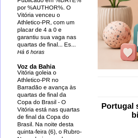
Publicado em %DATE%
por %AUTHOR%. O
Vitória venceu o
Athletico-PR, com um
placar de 4 a 0 e
garantiu sua vaga nas
quartas de final... Es...
Há 6 horas
Voz da Bahia
Vitória goleia o
Athletico-PR no
Barradão e avança às
quartas de final da
Copa do Brasil
-
O
Portugal 
Vitória está nas quartas
b
de final da Copa do
Brasil. Na noite desta
quinta-feira (6), o Rubro-