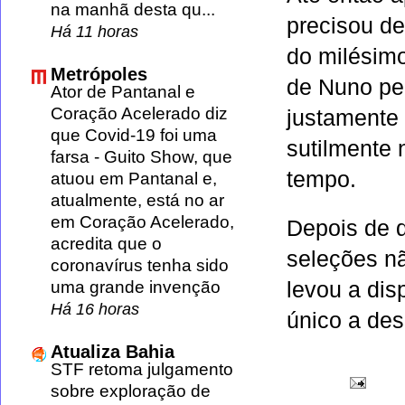
na manhã desta qu...
precisou d
Há 11 horas
do milésimo
Metrópoles
de Nuno pel
Ator de Pantanal e
Coração Acelerado diz
justamente 
que Covid-19 foi uma
sutilmente 
farsa
-
Guito Show, que
tempo.
atuou em Pantanal e,
atualmente, está no ar
em Coração Acelerado,
Depois de q
acredita que o
seleções nã
coronavírus tenha sido
levou a disp
uma grande invenção
Há 16 horas
único a de
Atualiza Bahia
STF retoma julgamento
sobre exploração de