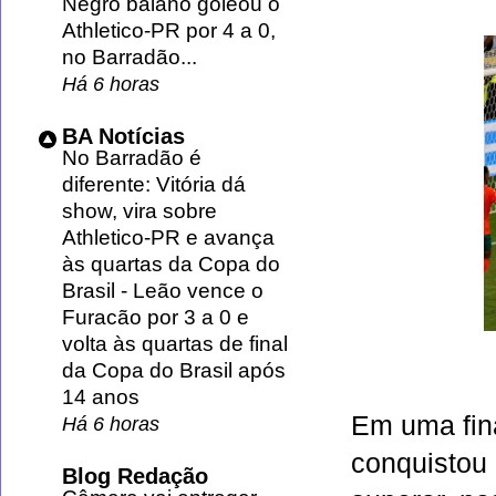
Negro baiano goleou o
Athletico-PR por 4 a 0,
no Barradão...
Há 6 horas
BA Notícias
No Barradão é
diferente: Vitória dá
show, vira sobre
Athletico-PR e avança
às quartas da Copa do
Brasil
-
Leão vence o
Furacão por 3 a 0 e
volta às quartas de final
da Copa do Brasil após
14 anos
Em uma fin
Há 6 horas
conquistou
Blog Redação