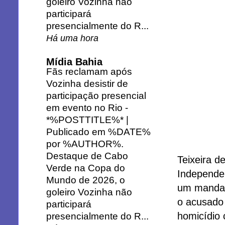
goleiro Vozinha não
participará
presencialmente do R...
Há uma hora
Mídia Bahia
Fãs reclamam após
Vozinha desistir de
participação presencial
em evento no Rio
-
*%POSTTITLE%* |
Publicado em %DATE%
por %AUTHOR%.
Destaque de Cabo
Teixeira d
Verde na Copa do
Independen
Mundo de 2026, o
um mandado
goleiro Vozinha não
o acusado
participará
homicídio 
presencialmente do R...