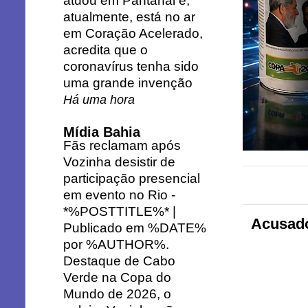
atuou em Pantanal e,
atualmente, está no ar
em Coração Acelerado,
acredita que o
coronavírus tenha sido
uma grande invenção
Há uma hora
Mídia Bahia
Fãs reclamam após
Vozinha desistir de
participação presencial
em evento no Rio
-
*%POSTTITLE%* |
Acusado
Publicado em %DATE%
por %AUTHOR%.
Destaque de Cabo
Verde na Copa do
Mundo de 2026, o