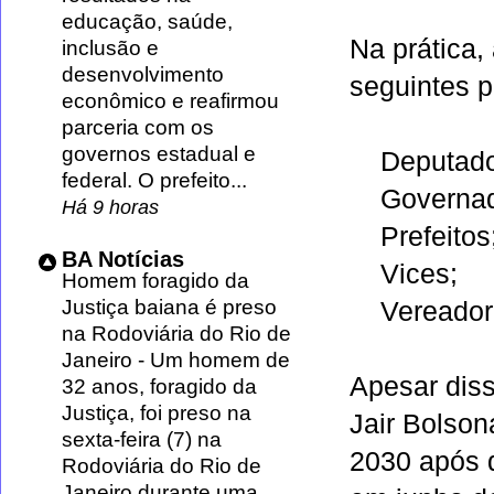
educação, saúde,
Na prática
inclusão e
desenvolvimento
seguintes po
econômico e reafirmou
parceria com os
governos estadual e
Deputado
federal. O prefeito...
Governad
Há 9 horas
Prefeitos
BA Notícias
Vices;
Homem foragido da
Justiça baiana é preso
Vereador
na Rodoviária do Rio de
Janeiro
-
Um homem de
Apesar diss
32 anos, foragido da
Justiça, foi preso na
Jair Bolson
sexta-feira (7) na
2030 após d
Rodoviária do Rio de
Janeiro durante uma