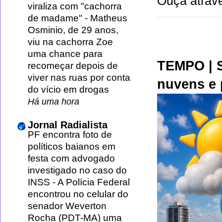
Ouça atravé
viraliza com "cachorra
de madame"
-
Matheus
Osminio, de 29 anos,
viu na cachorra Zoe
uma chance para
TEMPO | S
recomeçar depois de
viver nas ruas por conta
nuvens e 
do vício em drogas
Há uma hora
Jornal Radialista
PF encontra foto de
políticos baianos em
festa com advogado
investigado no caso do
INSS
-
A Polícia Federal
encontrou no celular do
senador Weverton
Rocha (PDT-MA) uma