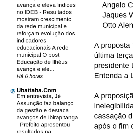
Angelo Co
avança e eleva índices
no IDEB
-
Resultados
Jaques Wa
mostram crescimento
Otto Alen
da rede municipal e
reforçam evolução dos
indicadores
A proposta 
educacionais A rede
última terç
municipal O post
Educação de Ilhéus
presidente 
avança e ele...
Entenda a 
Há 6 horas
Ubaitaba.Com
A proposiçã
Em entrevista, Jé
Assunção faz balanço
inelegibili
da gestão e destaca
cassação d
avanços de Ibirapitanga
-
Prefeito apresentou
após o fim d
resultados na