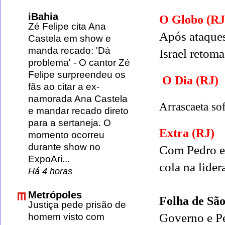
iBahia
O Globo (RJ
Zé Felipe cita Ana
Após ataques
Castela em show e
manda recado: 'Dá
Israel retom
problema'
-
O cantor Zé
Felipe surpreendeu os
O Dia (RJ)
fãs ao citar a ex-
namorada Ana Castela
Arrascaeta sof
e mandar recado direto
para a sertaneja. O
Extra (RJ)
momento ocorreu
durante show no
Com Pedro e 
ExpoAri...
cola na lide
Há 4 horas
Metrópoles
Folha de Sã
Justiça pede prisão de
Governo e Pe
homem visto com