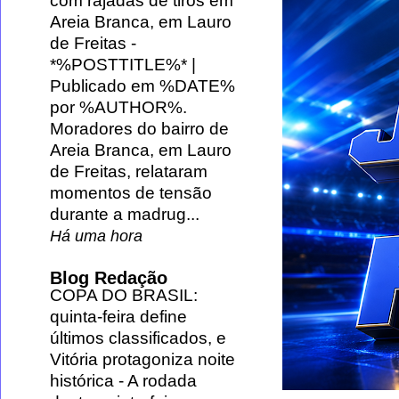
com rajadas de tiros em
Areia Branca, em Lauro
de Freitas
-
*%POSTTITLE%* |
Publicado em %DATE%
por %AUTHOR%.
Moradores do bairro de
Areia Branca, em Lauro
de Freitas, relataram
momentos de tensão
durante a madrug...
Há uma hora
Blog Redação
COPA DO BRASIL:
quinta-feira define
últimos classificados, e
Vitória protagoniza noite
histórica
-
A rodada