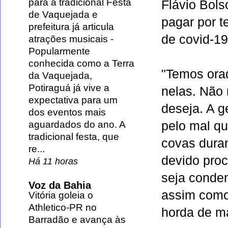
para a tradicional Festa
Flávio Bols
de Vaquejada e
pagar por t
prefeitura já articula
de
covid-19
atrações musicais
-
Popularmente
conhecida como a Terra
"Temos ora
da Vaquejada,
Potiraguá já vive a
nelas. Não 
expectativa para um
deseja. A 
dos eventos mais
aguardados do ano. A
pelo mal qu
tradicional festa, que
covas dura
re...
devido proc
Há 11 horas
seja conde
Voz da Bahia
assim como
Vitória goleia o
Athletico-PR no
horda de ma
Barradão e avança às