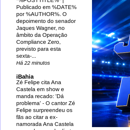
*%POSTTITLE%* |
Publicado em %DATE%
por %AUTHOR%. O
depoimento do senador
Jaques Wagner, no
âmbito da Operação
Compliance Zero,
previsto para esta
sexta-...
Há 22 minutos
iBahia
Zé Felipe cita Ana
Castela em show e
manda recado: 'Dá
problema'
-
O cantor Zé
Felipe surpreendeu os
fãs ao citar a ex-
namorada Ana Castela