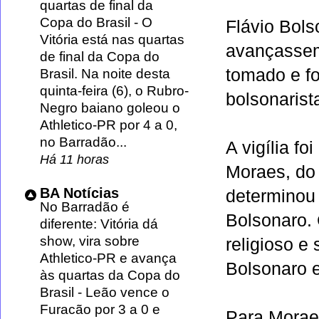
quartas de final da
Copa do Brasil
-
O
Flávio Bols
Vitória está nas quartas
avançassem
de final da Copa do
tomado e f
Brasil. Na noite desta
quinta-feira (6), o Rubro-
bolsonarist
Negro baiano goleou o
Athletico-PR por 4 a 0,
no Barradão...
A vigília fo
Há 11 horas
Moraes
, do
BA Notícias
determinou 
No Barradão é
Bolsonaro. 
diferente: Vitória dá
show, vira sobre
religioso e
Athletico-PR e avança
Bolsonaro e
às quartas da Copa do
Brasil
-
Leão vence o
Furacão por 3 a 0 e
Para Moraes