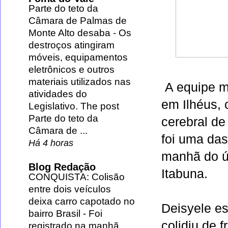
Parte do teto da
Câmara de Palmas de
Monte Alto desaba
-
Os
destroços atingiram
móveis, equipamentos
eletrônicos e outros
materiais utilizados nas
A equipe 
atividades do
em
Ilhéus
,
Legislativo. The post
Parte do teto da
cerebral
d
Câmara de ...
foi uma das
Há 4 horas
manhã do ú
Blog Redação
Itabuna
.
CONQUISTA: Colisão
entre dois veículos
deixa carro capotado no
Deisyele e
bairro Brasil
-
Foi
colidiu de 
registrado na manhã