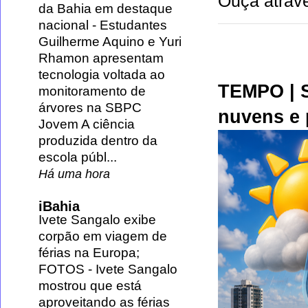
Ouça atravé
da Bahia em destaque
nacional
-
Estudantes
Guilherme Aquino e Yuri
Rhamon apresentam
tecnologia voltada ao
TEMPO | S
monitoramento de
árvores na SBPC
nuvens e 
Jovem A ciência
produzida dentro da
escola públ...
Há uma hora
iBahia
Ivete Sangalo exibe
corpão em viagem de
férias na Europa;
FOTOS
-
Ivete Sangalo
mostrou que está
aproveitando as férias