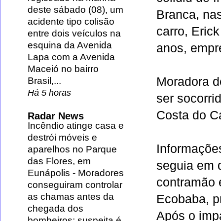
deste sábado (08), um
Branca
, na
acidente tipo colisão
carro,
Eric
entre dois veículos na
esquina da Avenida
anos, empr
Lapa com a Avenida
Maceió no bairro
Moradora d
Brasil,...
Há 5 horas
ser socorri
Costa do Ca
Radar News
Incêndio atinge casa e
destrói móveis e
Informaçõe
aparelhos no Parque
das Flores, em
seguia em d
Eunápolis
-
Moradores
contramão 
conseguiram controlar
as chamas antes da
Ecobaba, p
chegada dos
Após o impa
bombeiros; suspeita é