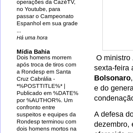
operações da CazéTV,
no Youtube, para
passar o Campeonato
Espanhol em sua grade
...
Há uma hora
Mídia Bahia
O ministro
Dois homens morrem
após troca de tiros com
sexta-feira
a Rondesp em Santa
Bolsonaro
Cruz Cabrália
-
*%POSTTITLE%* |
e do genera
Publicado em %DATE%
condenação
por %AUTHOR%. Um
confronto entre
A defesa do
suspeitos e equipes da
Rondesp terminou com
dezembro, 
dois homens mortos na