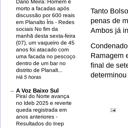
Dário Meira: Homem é
morto a facadas após
Tanto Bols
discussão por 600 reais
penas de m
em Planalto Íris
-
Redes
sociais No fim da
Ambos já i
manhã desta sexta-feira
(07), um vaqueiro de 45
Condenado 
anos foi atacado com
Ramagem es
uma facada no pescoço
dentro de um bar no
final de se
distrito de Planalt...
determinou 
Há 5 horas
A Voz Baixo Sul
Piraí do Norte avança
no Ideb 2025 e reverte
queda registrada em
anos anteriores
-
Resultados do Inep