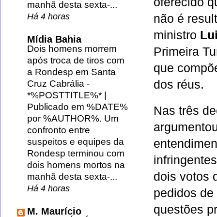
oferecido 
manhã desta sexta-...
Há 4 horas
não é resul
ministro
Lu
Mídia Bahia
Dois homens morrem
Primeira T
após troca de tiros com
que compõe
a Rondesp em Santa
dos réus.
Cruz Cabrália
-
*%POSTTITLE%* |
Publicado em %DATE%
Nas três d
por %AUTHOR%. Um
argumentou
confronto entre
suspeitos e equipes da
entendiment
Rondesp terminou com
infringente
dois homens mortos na
dois votos 
manhã desta sexta-...
Há 4 horas
pedidos de 
questões pr
M. Maurício