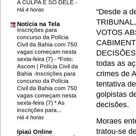
A CULPA É SÓ DELE
-
Há 4 horas
“Desde a de
TRIBUNAL
Notícia na Tela
Inscrições para
VOTOS AB
concurso da Polícia
CABIMENT
Civil da Bahia com 750
vagas começam nesta
DECISÕES 
sexta-feira (7)
-
*Foto:
todas as aç
Ascom | Polícia Civil da
crimes de A
Bahia -Inscrições para
concurso da Polícia
tentativa d
Civil da Bahia com 750
golpistas d
vagas começam nesta
sexta-feira (7) * As
decisões.
inscrições para...
Há 4 horas
Moraes ent
tratou-se de
Ipiaú Online