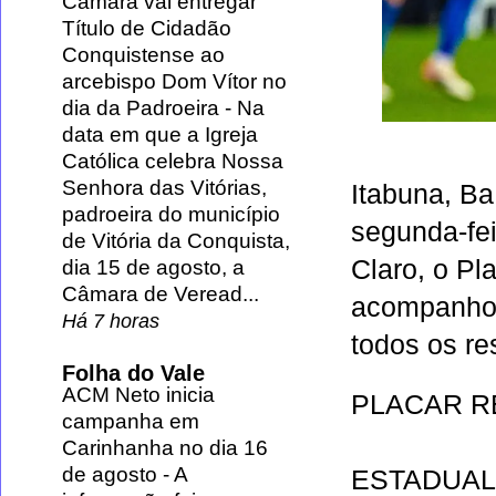
Câmara vai entregar
Título de Cidadão
Conquistense ao
arcebispo Dom Vítor no
dia da Padroeira
-
Na
data em que a Igreja
Católica celebra Nossa
Senhora das Vitórias,
Itabuna,
Ba
padroeira do município
segunda-fei
de Vitória da Conquista,
Claro, o Pl
dia 15 de agosto, a
Câmara de Veread...
acompanhou 
Há 7 horas
todos os re
Folha do Vale
ACM Neto inicia
PLACAR R
campanha em
Carinhanha no dia 16
de agosto
-
A
ESTADUAL