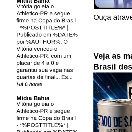
Mídia Bahia
Vitória goleia o
Athletico-PR e segue
Ouça atravé
firme na Copa do Brasil
-
*%POSTTITLE%* |
Publicado em %DATE%
por %AUTHOR%. O
Vitória venceu o
Veja as m
Athletico-PR, com um
placar de 4 a 0 e
Brasil des
garantiu sua vaga nas
quartas de final... Es...
Há 6 horas
Mídia Bahia
Vitória goleia o
Athletico-PR e segue
firme na Copa do Brasil
-
*%POSTTITLE%* |