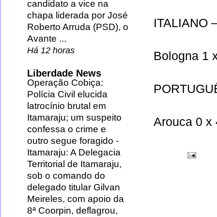
candidato a vice na
chapa liderada por José
ITALIANO 
Roberto Arruda (PSD), o
Avante ...
Há 12 horas
Bologna
1 
Liberdade News
Operação Cobiça:
PORTUGUÊ
Polícia Civil elucida
latrocínio brutal em
Itamaraju; um suspeito
Arouca
0 x
confessa o crime e
outro segue foragido
-
Itamaraju: A Delegacia
Territorial de Itamaraju,
sob o comando do
delegado titular Gilvan
Meireles, com apoio da
8ª Coorpin, deflagrou,