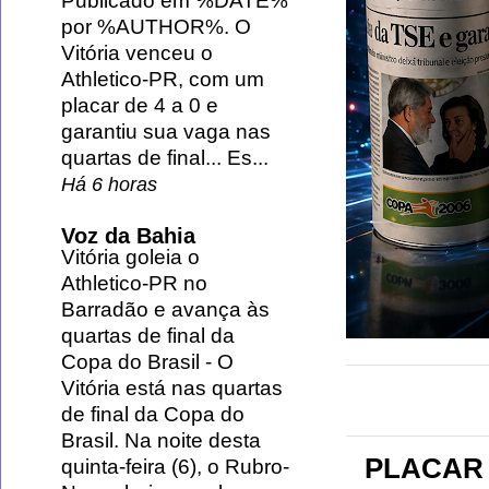
Publicado em %DATE%
por %AUTHOR%. O
Vitória venceu o
Athletico-PR, com um
placar de 4 a 0 e
garantiu sua vaga nas
quartas de final... Es...
Há 6 horas
Voz da Bahia
Vitória goleia o
Athletico-PR no
Barradão e avança às
quartas de final da
Copa do Brasil
-
O
Vitória está nas quartas
de final da Copa do
Brasil. Na noite desta
PLACAR 
quinta-feira (6), o Rubro-