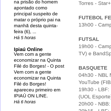
na prisão do homem
Torres - Star+
apontado como
principal suspeito de
FUTEBOL FE
matar o próprio pai na
13h00 - Camp
manhã desta quinta-
feira (6), ...
Há 5 horas
FUTSAL
19h00 - Camp
Ipiaú Online
TV) e BandSp
Vem com a gente
economizar na Quinta
Filé do Borges!
-
O post
BASQUETE
Vem com a gente
04h30 - NBL N
economizar na Quinta
YouTube (FIB
Filé do Borges!
19h30 - LBF:
apareceu primeiro em
IPIAÚ ON LINE.
(UOL Esporte
Há 6 horas
20h00 - NBB: