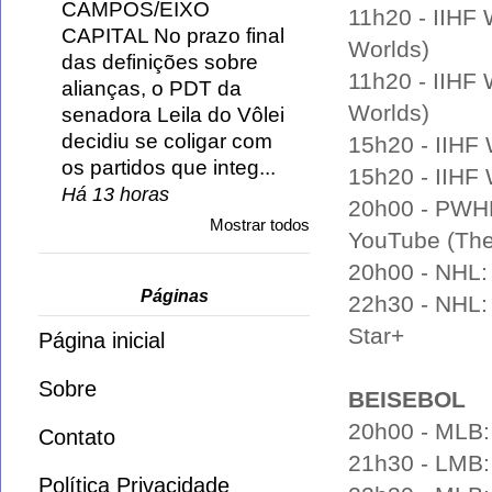
CAMPOS/EIXO
11h20 - IIHF 
CAPITAL No prazo final
Worlds)
das definições sobre
11h20 - IIHF
alianças, o PDT da
Worlds)
senadora Leila do Vôlei
decidiu se coligar com
15h20 - IIHF 
os partidos que integ...
15h20 - IIHF 
Há 13 horas
20h00 - PWHL 
Mostrar todos
YouTube (Th
20h00 - NHL: 
Páginas
22h30 - NHL:
Star+
Página inicial
Sobre
BEISEBOL
20h00 - MLB:
Contato
21h30 - LMB: 
Política Privacidade