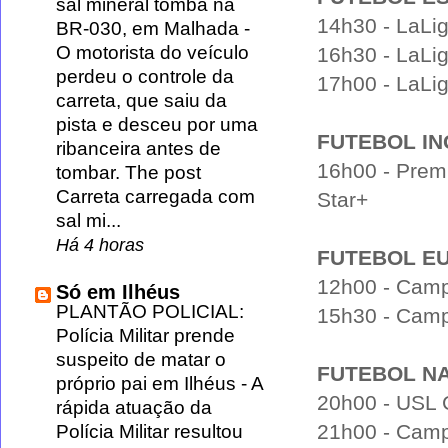
sal mineral tomba na
14h30 - LaLig
BR-030, em Malhada
-
O motorista do veículo
16h30 - LaLig
perdeu o controle da
17h00 - LaLiga
carreta, que saiu da
pista e desceu por uma
FUTEBOL IN
ribanceira antes de
16h00 - Prem
tombar. The post
Carreta carregada com
Star+
sal mi...
Há 4 horas
FUTEBOL E
12h00 - Campe
Só em Ilhéus
PLANTÃO POLICIAL:
15h30 - Camp
Polícia Militar prende
suspeito de matar o
FUTEBOL N
próprio pai em Ilhéus
-
A
20h00 - USL 
rápida atuação da
21h00 - Camp
Polícia Militar resultou