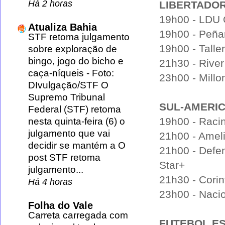
Há 2 horas
LIBERTADO
19h00 - LDU Q
Atualiza Bahia
19h00 - Peñar
STF retoma julgamento
19h00 - Talle
sobre exploração de
bingo, jogo do bicho e
21h30 - River
caça-níqueis
-
Foto:
23h00 - Millo
DIvulgação/STF O
Supremo Tribunal
SUL-AMERI
Federal (STF) retoma
19h00 - Raci
nesta quinta-feira (6) o
julgamento que vai
21h00 - Amel
decidir se mantém a O
21h00 - Defen
post STF retoma
Star+
julgamento...
21h30 - Corin
Há 4 horas
23h00 - Nacio
Folha do Vale
Carreta carregada com
FUTEBOL E