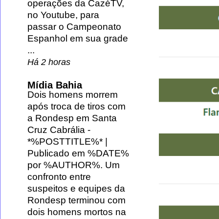
operações da CazéTV,
no Youtube, para
passar o Campeonato
Espanhol em sua grade
...
Há 2 horas
Mídia Bahia
Dois homens morrem
após troca de tiros com
a Rondesp em Santa
Cruz Cabrália
-
*%POSTTITLE%* |
Publicado em %DATE%
por %AUTHOR%. Um
confronto entre
suspeitos e equipes da
Rondesp terminou com
dois homens mortos na