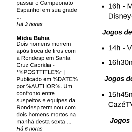
passar o Campeonato
16h - M
Espanhol em sua grade
Disney
...
Há 3 horas
Jogos de
Mídia Bahia
Dois homens morrem
14h - 
após troca de tiros com
a Rondesp em Santa
16h30m
Cruz Cabrália
-
*%POSTTITLE%* |
Jogos de
Publicado em %DATE%
por %AUTHOR%. Um
confronto entre
15h45m
suspeitos e equipes da
CazéT
Rondesp terminou com
dois homens mortos na
Jogos d
manhã desta sexta-...
Há 6 horas