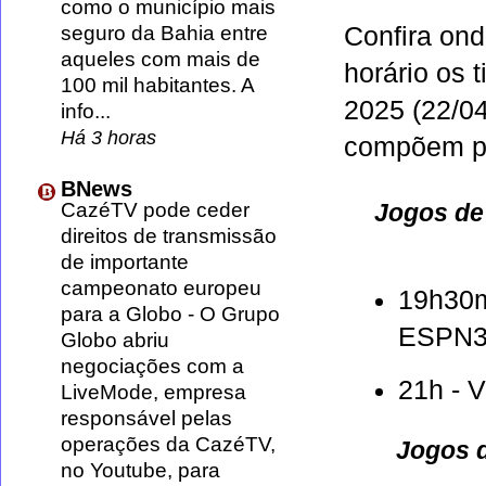
como o município mais
seguro da Bahia entre
Confira ond
aqueles com mais de
horário os t
100 mil habitantes. A
2025 (22/0
info...
Há 3 horas
compõem pr
BNews
Jogos de
CazéTV pode ceder
direitos de transmissão
de importante
campeonato europeu
19h30mi
para a Globo
-
O Grupo
ESPN3
Globo abriu
negociações com a
21h - V
LiveMode, empresa
responsável pelas
operações da CazéTV,
Jogos d
no Youtube, para