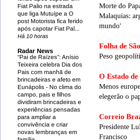
Morte do Papa
Fiat Palio na estrada
que liga Mutuípe a O
Malaquias: arg
post Motorista fica ferido
mundo'
após capotar Fiat Pal...
Há 10 horas
Folha de Sã
Radar News
Peso geopolít
“Pai de Raízes”: Anísio
Teixeira celebra Dia dos
Pais com manhã de
O Estado de
brincadeiras e afeto em
Menos europeu
Eunápolis
-
No clima do
campo, pais e filhos
elegerão o pap
dividiram brincadeiras e
experiências pensadas
Correio Braz
para ampliar a
convivência e criar
Presidente Lu
novas lembranças em
Francisco
família