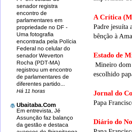
senador registra
encontro de
A Crítica (
parlamentares em
Padre jesuíta
propriedade no DF
-
Uma fotografia
bênção à Ama
encontrada pela Polícia
Federal no celular do
Estado de M
senador Weverton
Rocha (PDT-MA)
Mineiro dom 
registrou um encontro
escolhido pap
de parlamentares de
diferentes partido...
Há 11 horas
Jornal do C
Papa Francisco
Ubaitaba.Com
Em entrevista, Jé
Assunção faz balanço
Diário do No
da gestão e destaca
Papa Francisco
avanços de Ibirapitanga