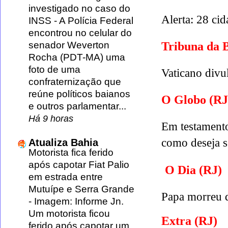
investigado no caso do
Alerta: 28 cid
INSS
-
A Polícia Federal
encontrou no celular do
Tribuna da 
senador Weverton
Rocha (PDT-MA) uma
foto de uma
Vaticano divu
confraternização que
reúne políticos baianos
O Globo (RJ
e outros parlamentar...
Há 9 horas
Em testamento
como deseja s
Atualiza Bahia
Motorista fica ferido
após capotar Fiat Palio
O Dia (RJ)
em estrada entre
Mutuípe e Serra Grande
Papa morreu d
-
Imagem: Informe Jn.
Um motorista ficou
Extra (RJ)
ferido após capotar um