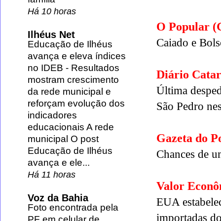
Há 10 horas
O Popular 
Ilhéus Net
Caiado e Bol
Educação de Ilhéus
avança e eleva índices
no IDEB
-
Resultados
Diário Catar
mostram crescimento
Última desped
da rede municipal e
reforçam evolução dos
São Pedro nes
indicadores
educacionais A rede
Gazeta do Po
municipal O post
Educação de Ilhéus
Chances de u
avança e ele...
Há 11 horas
Valor Econô
Voz da Bahia
EUA estabelec
Foto encontrada pela
importadas do
PF em celular de