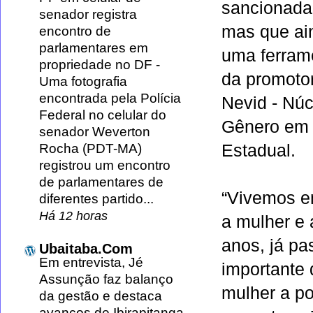
sancionada
senador registra
mas que ain
encontro de
parlamentares em
uma ferrame
propriedade no DF
-
da promoto
Uma fotografia
encontrada pela Polícia
Nevid - Núc
Federal no celular do
Gênero em 
senador Weverton
Estadual.
Rocha (PDT-MA)
registrou um encontro
de parlamentares de
“Vivemos em
diferentes partido...
Há 12 horas
a mulher e 
anos, já pa
Ubaitaba.Com
Em entrevista, Jé
importante 
Assunção faz balanço
mulher a po
da gestão e destaca
avanços de Ibirapitanga