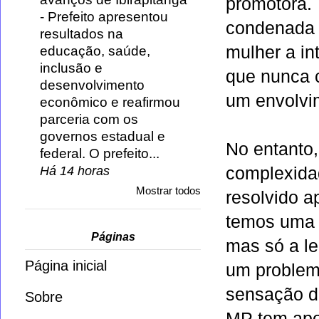
promotora. 
-
Prefeito apresentou
condenada e
resultados na
mulher a in
educação, saúde,
inclusão e
que nunca 
desenvolvimento
um envolvi
econômico e reafirmou
parceria com os
governos estadual e
No entanto
federal. O prefeito...
complexida
Há 14 horas
Mostrar todos
resolvido a
temos uma 
Páginas
mas só a le
Página inicial
um problem
sensação de
Sobre
MP tem apo