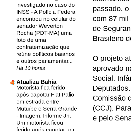
investigado no caso do
passado, o 
INSS
-
A Polícia Federal
com 87 mil 
encontrou no celular do
senador Weverton
de Seguran
Rocha (PDT-MA) uma
Brasileiro 
foto de uma
confraternização que
reúne políticos baianos
O projeto a
e outros parlamentar...
aprovado n
Há 10 horas
Social, Inf
Atualiza Bahia
Deputados. 
Motorista fica ferido
após capotar Fiat Palio
Comissão de
em estrada entre
(CCJ). Para
Mutuípe e Serra Grande
-
Imagem: Informe Jn.
e pelo Sen
Um motorista ficou
ferido após capotar um