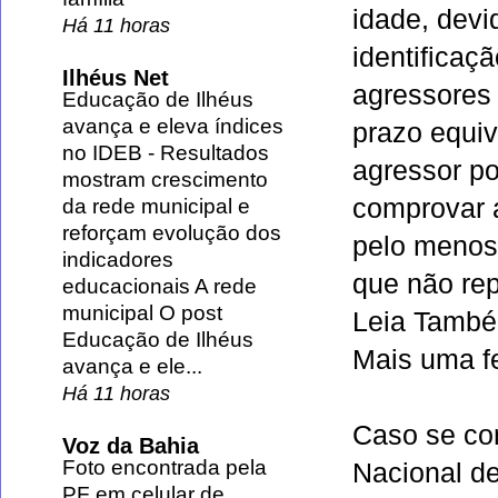
idade, devi
Há 11 horas
identificaç
Ilhéus Net
agressores
Educação de Ilhéus
avança e eleva índices
prazo equiv
no IDEB
-
Resultados
agressor po
mostram crescimento
comprovar 
da rede municipal e
reforçam evolução dos
pelo menos
indicadores
que não rep
educacionais A rede
municipal O post
Leia Tamb
Educação de Ilhéus
Mais uma f
avança e ele...
Há 11 horas
Caso se con
Voz da Bahia
Foto encontrada pela
Nacional de
PF em celular de