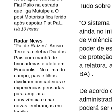
Fiat Palio na estrada
Tudo sobre 
que liga Mutuípe a O
post Motorista fica ferido
“O sistema 
após capotar Fiat Pal...
Há 10 horas
ainda no in
de violênci
Radar News
“Pai de Raízes”: Anísio
poder de e
Teixeira celebra Dia dos
de proteçã
Pais com manhã de
brincadeiras e afeto em
a relatora,
Eunápolis
-
No clima do
BA) .
campo, pais e filhos
dividiram brincadeiras e
experiências pensadas
De acordo 
para ampliar a
administrad
convivência e criar
novas lembranças em
poderá ser 
família