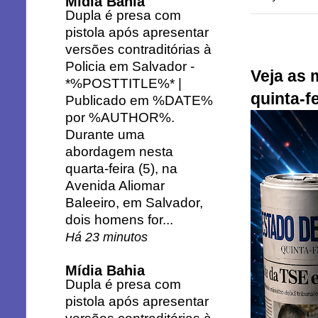
Mídia Bahia
Dupla é presa com
pistola após apresentar
versões contraditórias à
Policia em Salvador
-
Veja as 
*%POSTTITLE%* |
quinta-fe
Publicado em %DATE%
por %AUTHOR%.
Durante uma
abordagem nesta
quarta-feira (5), na
Avenida Aliomar
Baleeiro, em Salvador,
dois homens for...
Há 23 minutos
Mídia Bahia
Dupla é presa com
pistola após apresentar