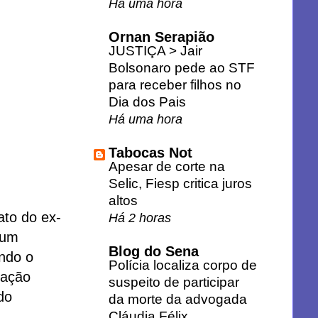
Há uma hora
Ornan Serapião
JUSTIÇA > Jair
Bolsonaro pede ao STF
para receber filhos no
Dia dos Pais
Há uma hora
Tabocas Not
Apesar de corte na
Selic, Fiesp critica juros
altos
ato do ex-
Há 2 horas
 um
Blog do Sena
ndo o
Polícia localiza corpo de
uação
suspeito de participar
do
da morte da advogada
Cláudia Félix