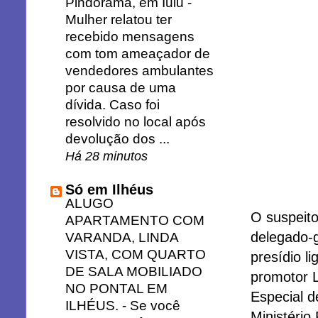
Pindorama, em Iuiu
-
Mulher relatou ter
recebido mensagens
com tom ameaçador de
vendedores ambulantes
por causa de uma
dívida. Caso foi
resolvido no local após
devolução dos ...
Há 28 minutos
Só em Ilhéus
ALUGO
O suspeito
APARTAMENTO COM
delegado-g
VARANDA, LINDA
VISTA, COM QUARTO
presídio l
DE SALA MOBILIADO
promotor L
NO PONTAL EM
Especial 
ILHÉUS.
-
Se você
Ministério 