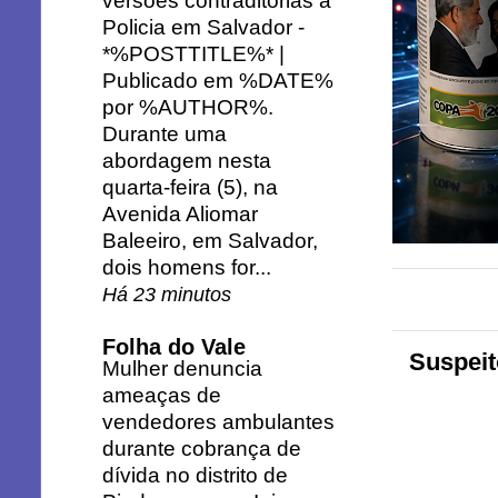
versões contraditórias à
Policia em Salvador
-
*%POSTTITLE%* |
Publicado em %DATE%
por %AUTHOR%.
Durante uma
abordagem nesta
quarta-feira (5), na
Avenida Aliomar
Baleeiro, em Salvador,
dois homens for...
Há 23 minutos
Folha do Vale
Suspeit
Mulher denuncia
ameaças de
vendedores ambulantes
durante cobrança de
dívida no distrito de